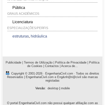
Pública
GRAUS ACADÉMICOS
Licenciatura
ESPECIALIZAÇÕES/PERFIS
estruturas
,
hidráulica
Publicidade
|
Termos de Utilização
|
Política de Privacidade
|
Política
de Cookies
|
Contactos
|
Acerca de...
Copyright © 2001-2026 ·
EngenhariaCivil.com
· Todos os direitos
Reservados | EngenhariaCivil.com e Eng&nh@ri@civil são marcas
registadas
Versão:
desktop
|
mobile
O portal EngenhariaCivil.com não possui qualquer afiliação com as