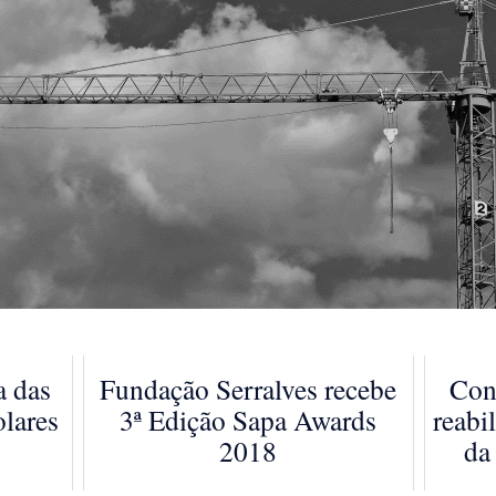
a das
Fundação Serralves recebe
Con
olares
3ª Edição Sapa Awards
reabi
2018
da