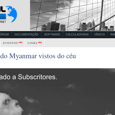
FÓRUM
DOCUMENTAÇÃO
SOFTWARE
CALCULADORAS
VÍDEOS
RA
EVENTOS
LINKS
s do Myanmar vistos do céu