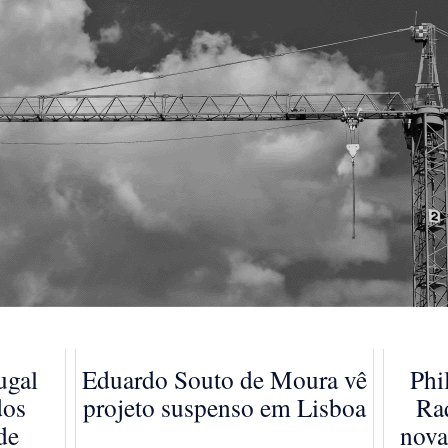
ugal
Eduardo Souto de Moura vê
Phi
dos
projeto suspenso em Lisboa
Ra
de
nova