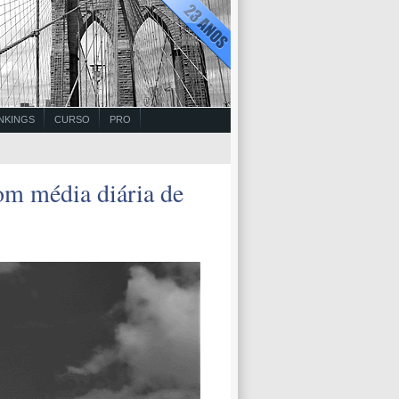
NKINGS
CURSO
PRO
om média diária de