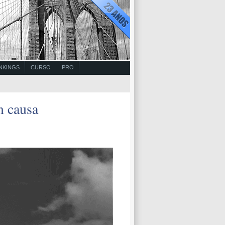
NKINGS
CURSO
PRO
m causa