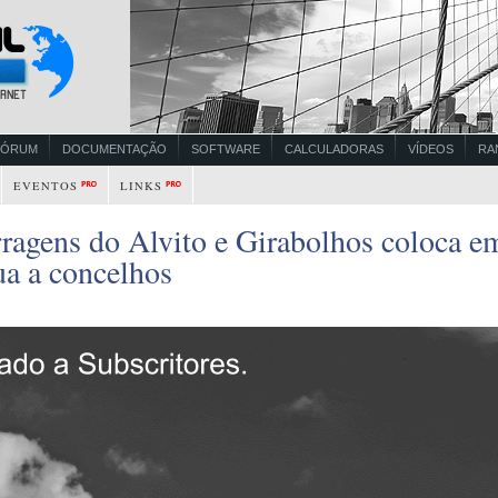
FÓRUM
DOCUMENTAÇÃO
SOFTWARE
CALCULADORAS
VÍDEOS
RA
EVENTOS
LINKS
ragens do Alvito e Girabolhos coloca e
ua a concelhos