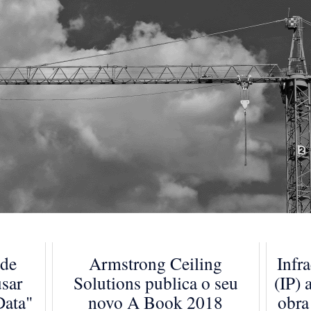
 de
Armstrong Ceiling
Infr
usar
Solutions publica o seu
(IP)
Data"
novo A Book 2018
obra 