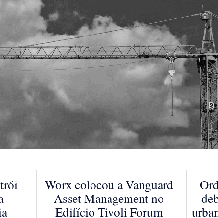
trói
Worx colocou a Vanguard
Ord
a
Asset Management no
deb
ia
Edifício Tivoli Forum
urban