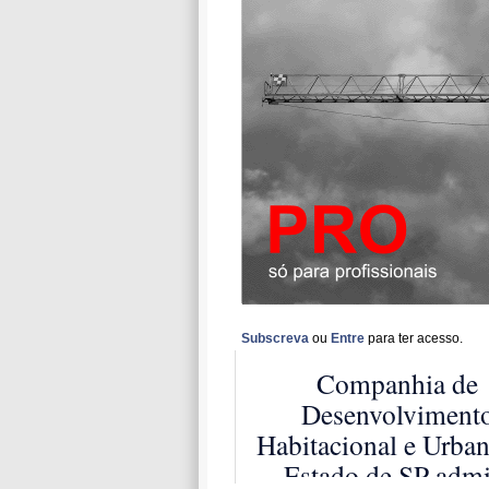
Subscreva
ou
Entre
para ter acesso.
Companhia de
Desenvolviment
Habitacional e Urba
Estado de SP admi