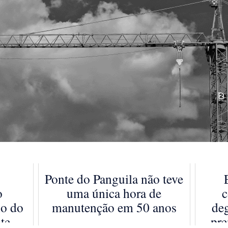
Ponte do Panguila não teve
o
uma única hora de
c
no do
manutenção em 50 anos
deg
te
pre