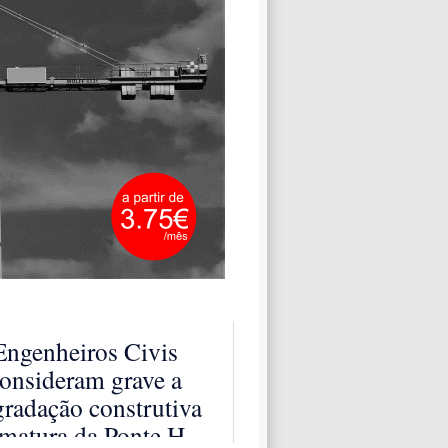
Engenheiros Civis
onsideram grave a
radação construtiva
matura da Ponte H...