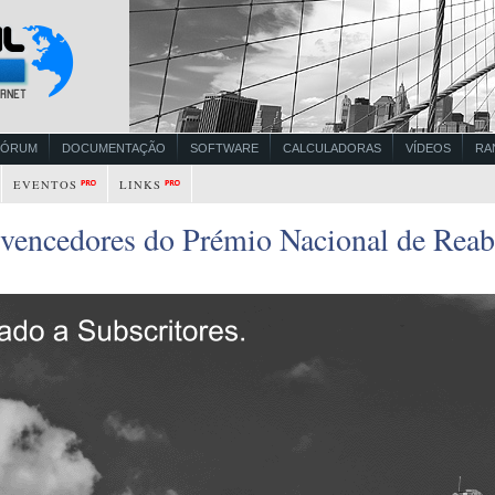
FÓRUM
DOCUMENTAÇÃO
SOFTWARE
CALCULADORAS
VÍDEOS
RA
EVENTOS
LINKS
 vencedores do Prémio Nacional de Reab