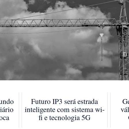
gundo
Futuro IP3 será estrada
Ge
iário
inteligente com sistema wi-
vá
loca
fi e tecnologia 5G