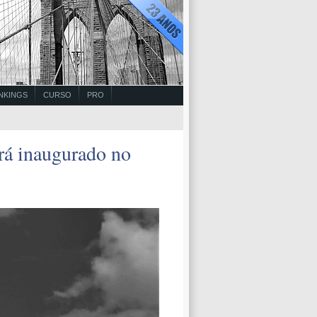
NKINGS
CURSO
PRO
rá inaugurado no