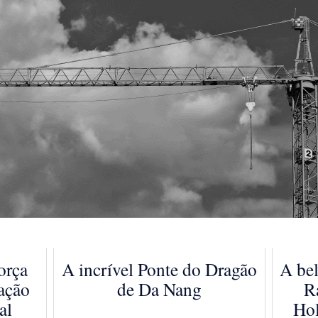
orça
A incrível Ponte do Dragão
A bel
ação
de Da Nang
R
al
Hol