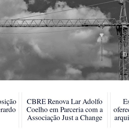
osição
CBRE Renova Lar Adolfo
E
rardo
Coelho em Parceria com a
ofere
Associação Just a Change
arqui