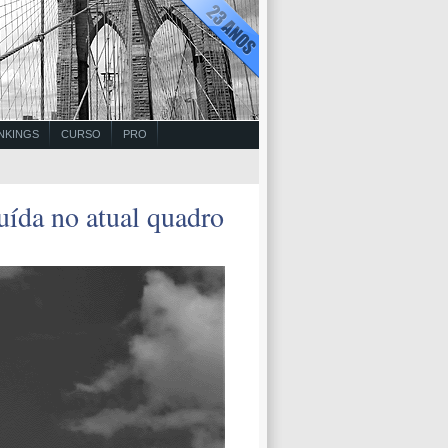
NKINGS
CURSO
PRO
buída no atual quadro