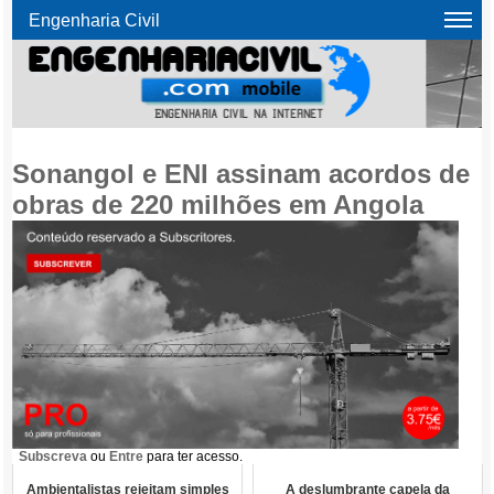
Engenharia Civil
Sonangol e ENI assinam acordos de
obras de 220 milhões em Angola
Subscreva
ou
Entre
para ter acesso.
Ambientalistas rejeitam simples
A deslumbrante capela da