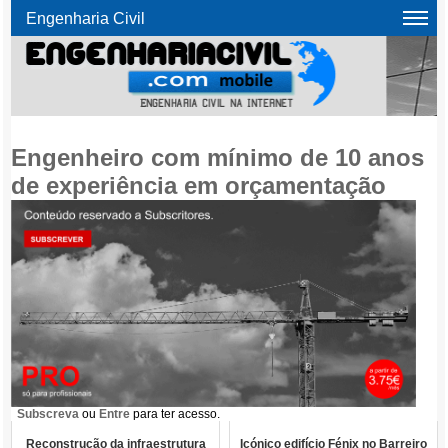
Engenharia Civil
Engenheiro com mínimo de 10 anos
de experiência em orçamentação
Subscreva
ou
Entre
para ter acesso.
Reconstrução da infraestrutura
Icónico edifício Fénix no Barreiro