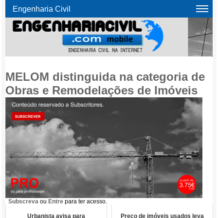
Engenharia Civil
MELOM distinguida na categoria de
Obras e Remodelações de Imóveis
Subscreva
ou
Entre
para ter acesso.
Urbanista avisa para
Preço de imóveis usados leva