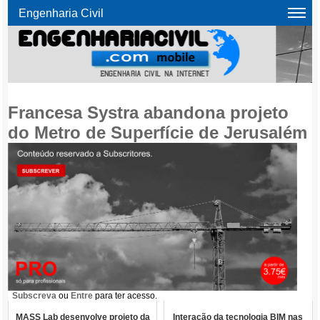
Engenharia Civil
Francesa Systra abandona projeto
do Metro de Superfície de Jerusalém
Subscreva
ou
Entre
para ter acesso.
MASS Lab desenvolve projeto da
Interação da tecnologia BIM nas