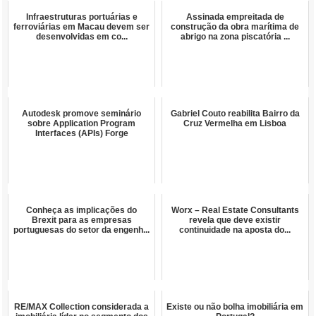
Infraestruturas portuárias e
Assinada empreitada de
ferroviárias em Macau devem ser
construção da obra marítima de
desenvolvidas em co...
abrigo na zona piscatória ...
Autodesk promove seminário
Gabriel Couto reabilita Bairro da
sobre Application Program
Cruz Vermelha em Lisboa
Interfaces (APIs) Forge
Conheça as implicações do
Worx – Real Estate Consultants
Brexit para as empresas
revela que deve existir
portuguesas do setor da engenh...
continuidade na aposta do...
RE/MAX Collection considerada a
Existe ou não bolha imobiliária em