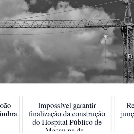
João
Impossível garantir
Re
oimbra
finalização da construção
jun
do Hospital Público de
Macau na da...