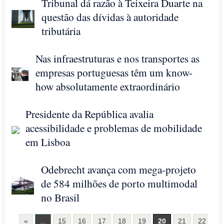
Tribunal dá razão à Teixeira Duarte na
questão das dívidas à autoridade
tributária
Nas infraestruturas e nos transportes as
empresas portuguesas têm um know-
how absolutamente extraordinário
Presidente da República avalia
acessibilidade e problemas de mobilidade
em Lisboa
Odebrecht avança com mega-projeto
de 584 milhões de porto multimodal
no Brasil
«
...
15
16
17
18
19
20
21
22
2