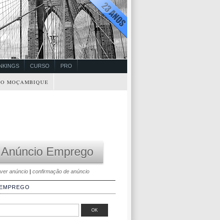
NKINGS
CURSO
PRO
O MOÇAMBIQUE
 Anúncio Emprego
ver anúncio
|
confirmação de anúncio
 EMPREGO