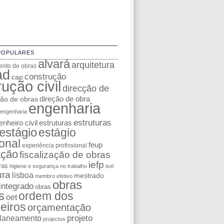
POPULARES
alvará
arquitetura
nto de obras
ad
construção
cap
ução civil
direcção de
ção de obras
direção de obra
engenharia
engenharia
estruturas
nheiro civil
estruturas
estágio
estágio
ional
feup
experiência profissional
ação
fiscalização de obras
iefp
ras
higiene e segurança no trabalho
isel
ura
lisboa
mestrado
membro efetivo
obras
integrado
obras
s
ordem dos
oet
eiros
orçamentação
laneamento
projeto
projectos