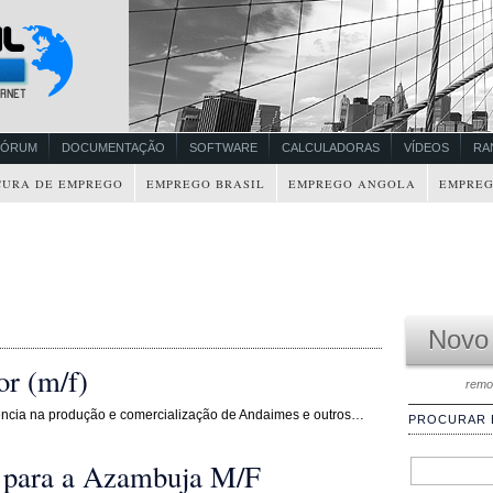
FÓRUM
DOCUMENTAÇÃO
SOFTWARE
CALCULADORAS
VÍDEOS
RA
CURA DE EMPREGO
EMPREGO BRASIL
EMPREGO ANGOLA
EMPREG
Novo
or (m/f)
remo
ência na produção e comercialização de Andaimes e outros…
PROCURAR
r para a Azambuja M/F