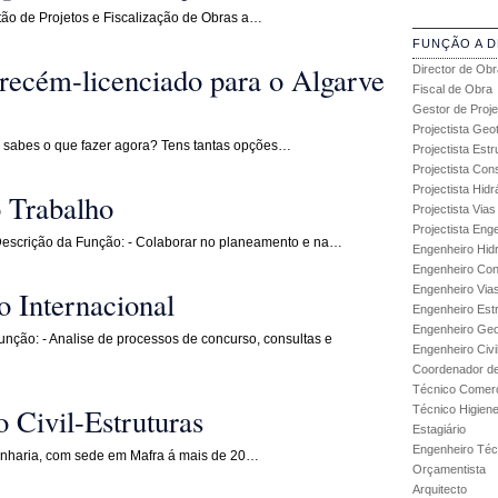
ão de Projetos e Fiscalização de Obras a…
FUNÇÃO A 
s recém-licenciado para o Algarve
Director de Obr
Fiscal de Obra
Gestor de Proje
Projectista Geo
 sabes o que fazer agora? Tens tantas opções…
Projectista Estr
Projectista Con
Projectista Hidr
 Trabalho
Projectista Via
Projectista Enge
Descrição da Função: - Colaborar no planeamento e na…
Engenheiro Hidr
Engenheiro Con
Engenheiro Via
 Internacional
Engenheiro Est
Engenheiro Geo
unção: - Analise de processos de concurso, consultas e
Engenheiro Civi
Coordenador de
Técnico Comerc
 Civil-Estruturas
Técnico Higien
Estagiário
Engenheiro Técn
enharia, com sede em Mafra á mais de 20…
Orçamentista
Arquitecto