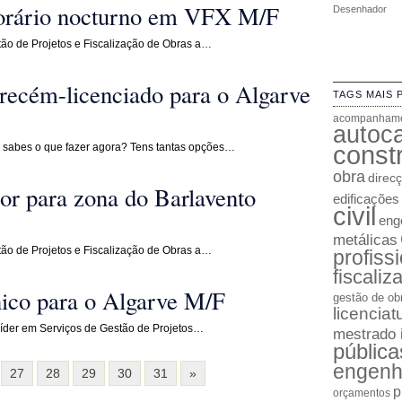
horário nocturno em VFX M/F
Desenhador
ão de Projetos e Fiscalização de Obras a…
s recém-licenciado para o Algarve
TAGS MAIS 
acompanhame
autoc
constr
 sabes o que fazer agora? Tens tantas opções…
obra
direc
or para zona do Barlavento
edificações
civil
enge
metálicas
ão de Projetos e Fiscalização de Obras a…
profiss
fiscaliz
nico para o Algarve M/F
gestão de ob
licenciat
líder em Serviços de Gestão de Projetos…
mestrado 
pública
engenh
27
28
29
30
31
»
p
orçamentos