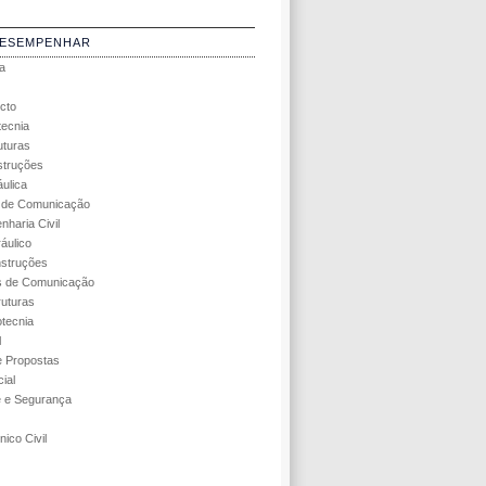
DESEMPENHAR
a
cto
tecnia
uturas
struções
áulica
s de Comunicação
nharia Civil
áulico
struções
s de Comunicação
ruturas
tecnia
l
 Propostas
ial
e e Segurança
ico Civil