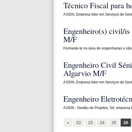
Técnico Fiscal para 
A DDN, Empresa líder em Serviços de Gest
Engenheiro(s) civil/i
M/F
Formaste-te na área de engenharias e não
Engenheiro Civil Séni
Algarvio M/F
A DDN, Empresa líder em Serviços de Gest
Engenheiro Eletrotéc
A DDN - Gestão de Projetos, SA, empresa 
«
22
23
24
25
26