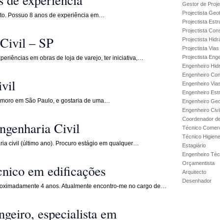
Gestor de Proje
Projectista Geo
cto. Possuo 8 anos de experiência em…
Projectista Estr
Projectista Con
Civil – SP
Projectista Hidr
Projectista Via
Projectista Enge
periências em obras de loja de varejo, ter iniciativa,…
Engenheiro Hidr
Engenheiro Con
vil
Engenheiro Via
Engenheiro Est
, moro em São Paulo, e gostaria de uma…
Engenheiro Geo
Engenheiro Civi
Coordenador de
ngenharia Civil
Técnico Comerc
Técnico Higien
ia civil (último ano). Procuro estágio em qualquer…
Estagiário
Engenheiro Técn
Orçamentista
cnico em edificações
Arquitecto
Desenhador
proximadamente 4 anos. Atualmente encontro-me no cargo de…
ngeiro, especialista em