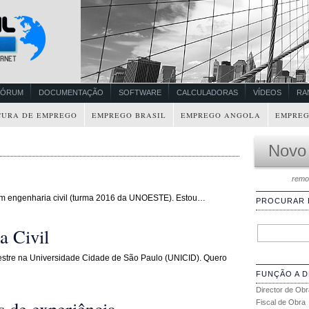
FÓRUM
DOCUMENTAÇÃO
SOFTWARE
CALCULADORAS
VÍDEOS
RA
CURA DE EMPREGO
EMPREGO BRASIL
EMPREGO ANGOLA
EMPREG
Novo
remo
m engenharia civil (turma 2016 da UNOESTE). Estou…
PROCURAR
a Civil
estre na Universidade Cidade de São Paulo (UNICID). Quero
FUNÇÃO A 
Director de Obr
s de experiência
Fiscal de Obra