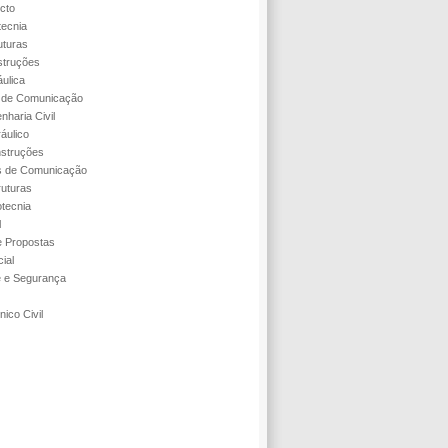
cto
tecnia
uturas
struções
áulica
s de Comunicação
nharia Civil
áulico
struções
s de Comunicação
ruturas
tecnia
l
 Propostas
ial
e e Segurança
ico Civil