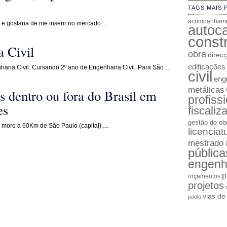
TAGS MAIS 
acompanhame
 e gostaria de me inserir no mercado…
autoc
constr
 Civil
obra
direc
edificações
haria Civil. Cursando 2º ano de Engenharia Civil. Para São…
civil
enge
metálicas
s dentro ou fora do Brasil em
profiss
es
fiscaliz
gestão de ob
e moro a 60Km de São Paulo (capital),…
licenciat
mestrado 
pública
engenh
p
orçamentos
projetos
vias d
paulo