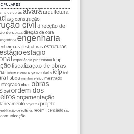
POPULARES
alvará
arquitetura
nto de obras
ad
construção
cap
ução civil
direcção de
ção de obras
direção de obra
engenharia
engenharia
estruturas
nheiro civil
estruturas
estágio
estágio
ional
feup
experiência profissional
ação
fiscalização de obras
iefp
ras
higiene e segurança no trabalho
isel
ura
lisboa
mestrado
membro efetivo
obras
integrado
obras
s
ordem dos
oet
eiros
orçamentação
laneamento
projeto
projectos
recém licenciado
reabilitação de edifícios
são
e comunicação