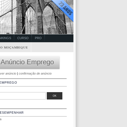
NKINGS
CURSO
PRO
O MOÇAMBIQUE
 Anúncio Emprego
ver anúncio
|
confirmação de anúncio
 EMPREGO
DESEMPENHAR
a