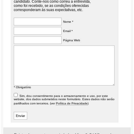
candidato. Conte-nos como correu a entrevista,
como foi recebido, se as condições oferecidas
corresponderam às suas expectativas, etc.
Nome *
Email *
Página Web
* Obrigatório
Sim, dou consentimento para o armazenamento e uso, por este
website, dos dados submetidos neste formulário. Estes dados não serão
partilhados com terceiros. (ver
Política de Privacidade
)