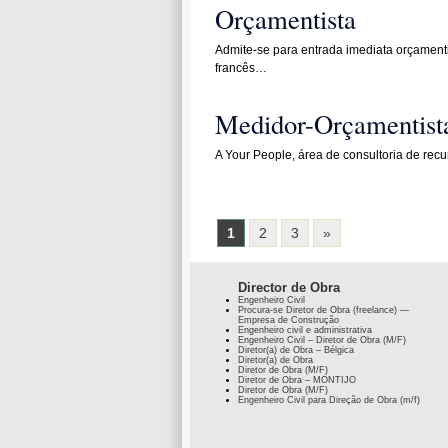
Orçamentista
Admite-se para entrada imediata orçamenti
francês…
Medidor-Orçamentist
A Your People, área de consultoria de re
1
2
3
»
Director de Obra
Engenheiro Civil
Procura-se Diretor de Obra (freelance) —
Empresa de Construção
Engenheiro civil e administrativa
Engenheiro Civil – Diretor de Obra (M/F)
Diretor(a) de Obra – Bélgica
Diretor(a) de Obra
Diretor de Obra (M/F)
Diretor de Obra – MONTIJO
Diretor de Obra (M/F)
Engenheiro Civil para Direção de Obra (m/f)