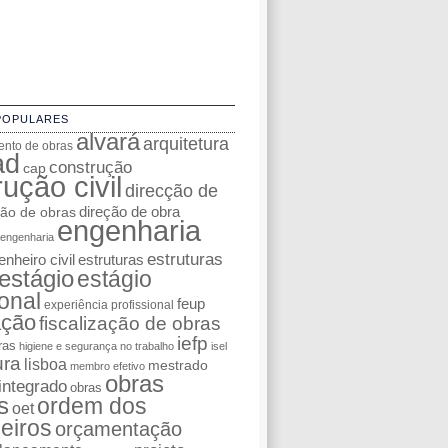
POPULARES
alvará
arquitetura
nto de obras
ad
construção
cap
ução civil
direcção de
ção de obras
direção de obra
engenharia
engenharia
estruturas
nheiro civil
estruturas
estágio
estágio
ional
feup
experiência profissional
ação
fiscalização de obras
iefp
ras
higiene e segurança no trabalho
isel
ura
lisboa
mestrado
membro efetivo
obras
integrado
obras
s
ordem dos
oet
eiros
orçamentação