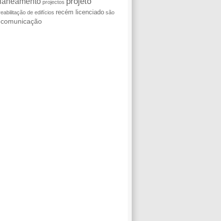
laneamento
projeto
projectos
recém licenciado
reabilitação de edifícios
são
e comunicação