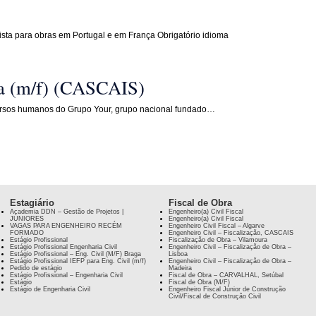
sta para obras em Portugal e em França Obrigatório idioma
a (m/f) (CASCAIS)
cursos humanos do Grupo Your, grupo nacional fundado…
Estagiário
Fiscal de Obra
Academia DDN – Gestão de Projetos |
Engenheiro(a) Civil Fiscal
JÚNIORES
Engenheiro(a) Civil Fiscal
VAGAS PARA ENGENHEIRO RECÉM
Engenheiro Civil Fiscal – Algarve
FORMADO
Engenheiro Civil – Fiscalização, CASCAIS
Estágio Profissional
Fiscalização de Obra – Vilamoura
Estágio Profissional Engenharia Civil
Engenheiro Civil – Fiscalização de Obra –
Estágio Profissional – Eng. Civil (M/F) Braga
Lisboa
Estágio Profissional IEFP para Eng. Civil (m/f)
Engenheiro Civil – Fiscalização de Obra –
Pedido de estágio
Madeira
Estágio Profissional – Engenharia Civil
Fiscal de Obra – CARVALHAL, Setúbal
Estágio
Fiscal de Obra (M/F)
Estágio de Engenharia Civil
Engenheiro Fiscal Júnior de Construção
Civil/Fiscal de Construção Civil