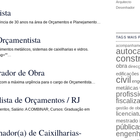
Arquitecto
Desenhador
sta
ência de 30 anos na área de Orçamentos e Planejamento…
Orçamentista
TAGS MAIS 
acompanhame
autoc
imentos metálicos, sistemas de caixilharias e vidros.
tag=""…
constr
obra
direc
rador de Obra
edificações
civil
enge
r com a máxima urgência para o cargo de Orçamentista…
metálicas
profiss
ista de Orçamentos / RJ
fiscaliz
gestão de ob
amentos, Salário: A COMBINAR, Cursos: Graduação em
licenciat
mestrado 
pública
ador(a) de Caixilharias-
engenh