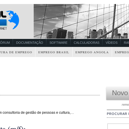
FÓRUM
DOCUMENTAÇÃO
SOFTWARE
CALCULADORAS
VÍDEOS
RA
CURA DE EMPREGO
EMPREGO BRASIL
EMPREGO ANGOLA
EMPREG
Novo
remo
 consultoria de gestão de pessoas e cultura,…
PROCURAR
a (m/f):