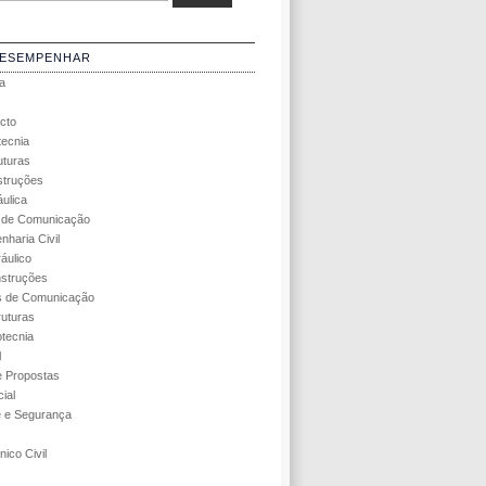
DESEMPENHAR
a
cto
tecnia
uturas
struções
áulica
s de Comunicação
nharia Civil
áulico
struções
s de Comunicação
ruturas
tecnia
l
 Propostas
ial
e e Segurança
ico Civil