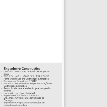
Engenheiro Construções
Concurso Público para Prefeitura Municipal de
Bauru
ENG CIVIL – FULL-TIME / LX / EXP CONST
Perito Qualificado em Certificação Energética
Procuram-se formadores RCCTE
Precisa-se Técnico habilitado para realização de
Certificação Energética
Peritos locais para a avaliação geral dos prédios
urbanos
Licenciados em Engenharia M/F
Engenheiro Civil Termica e Acústica
Engenheiro Civil procura oportunidade de
Emprego
Engenheiro Civil para exercer funções em
Laboratório de Acústica