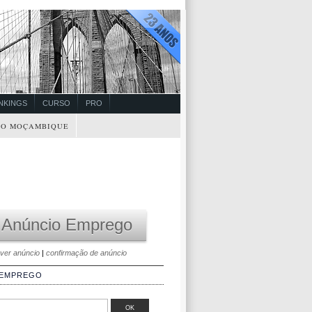
NKINGS
CURSO
PRO
O MOÇAMBIQUE
 Anúncio Emprego
ver anúncio
|
confirmação de anúncio
 EMPREGO