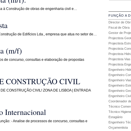
ca à Construção de obras de engenharia civil e…
FUNÇÃO A 
sta
Director de Obr
Fiscal de Obra
Gestor de Proje
Construção de Edifícios Lda., empresa que atua no setor de…
Projectista Geo
Projectista Estr
a (m/f)
Projectista Con
Projectista Hidr
Projectista Via
os de concurso, consultas e elaboração de propostas
Projectista Enge
Engenheiro Hidr
Engenheiro Con
E CONSTRUÇÃO CIVIL
Engenheiro Via
Engenheiro Est
E CONSTRUÇÃO CIVIL! ZONA DE LISBOA | ENTRADA
Engenheiro Geo
Engenheiro Civi
Coordenador de
Técnico Comerc
 Internacional
Técnico Higien
Estagiário
unção: - Analise de processos de concurso, consultas e
Engenheiro Técn
Orçamentista