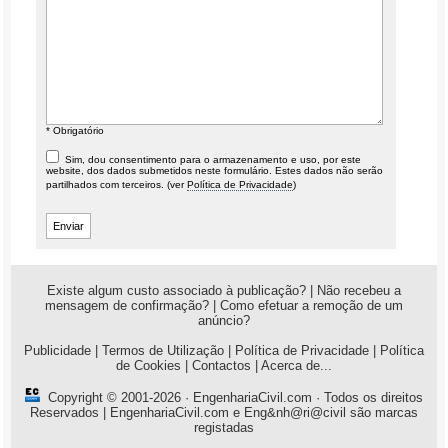
* Obrigatório
Sim, dou consentimento para o armazenamento e uso, por este
website, dos dados submetidos neste formulário. Estes dados não serão
partilhados com terceiros. (ver
Política de Privacidade
)
Existe algum custo associado à publicação?
|
Não recebeu a
mensagem de confirmação?
|
Como efetuar a remoção de um
anúncio?
Publicidade
|
Termos de Utilização
|
Política de Privacidade
|
Política
de Cookies
|
Contactos
|
Acerca de...
Copyright © 2001-2026 ·
EngenhariaCivil.com
· Todos os direitos
Reservados | EngenhariaCivil.com e Eng&nh@ri@civil são marcas
registadas