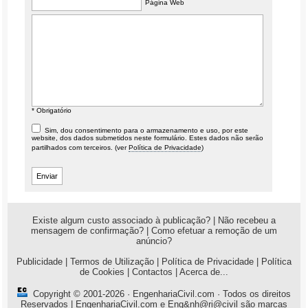
Página Web
* Obrigatório
Sim, dou consentimento para o armazenamento e uso, por este
website, dos dados submetidos neste formulário. Estes dados não serão
partilhados com terceiros. (ver
Política de Privacidade
)
Existe algum custo associado à publicação?
|
Não recebeu a
mensagem de confirmação?
|
Como efetuar a remoção de um
anúncio?
Publicidade
|
Termos de Utilização
|
Política de Privacidade
|
Política
de Cookies
|
Contactos
|
Acerca de...
Copyright © 2001-2026 ·
EngenhariaCivil.com
· Todos os direitos
Reservados | EngenhariaCivil.com e Eng&nh@ri@civil são marcas