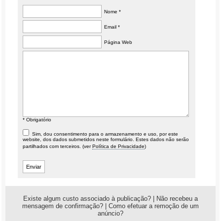
Nome *
Email *
Página Web
* Obrigatório
Sim, dou consentimento para o armazenamento e uso, por este
website, dos dados submetidos neste formulário. Estes dados não serão
partilhados com terceiros. (ver
Política de Privacidade
)
Existe algum custo associado à publicação?
|
Não recebeu a
mensagem de confirmação?
|
Como efetuar a remoção de um
anúncio?