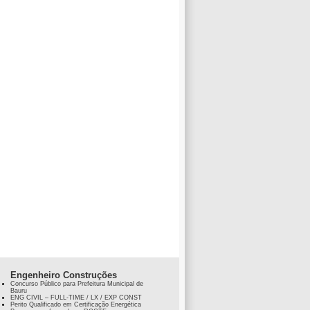
Engenheiro Construções
Concurso Público para Prefeitura Municipal de
Bauru
ENG CIVIL – FULL-TIME / LX / EXP CONST
Perito Qualificado em Certificação Energética