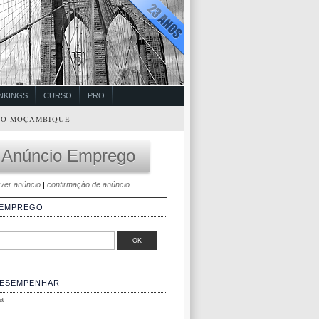
NKINGS
CURSO
PRO
O MOÇAMBIQUE
 Anúncio Emprego
ver anúncio
|
confirmação de anúncio
 EMPREGO
DESEMPENHAR
a