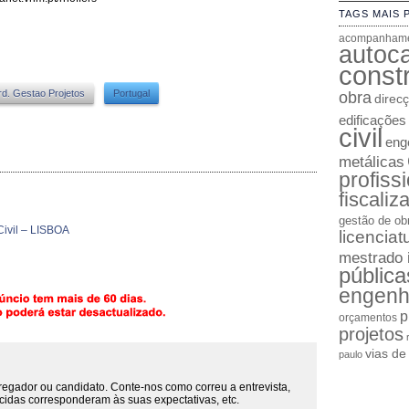
TAGS MAIS 
acompanhame
autoc
constr
d. Gestao Projetos
Portugal
obra
direc
edificações
civil
enge
metálicas
profiss
fiscaliz
gestão de ob
Civil – LISBOA
licenciat
mestrado 
pública
engenh
p
orçamentos
projetos
vias d
paulo
regador ou candidato. Conte-nos como correu a entrevista,
cidas corresponderam às suas expectativas, etc.