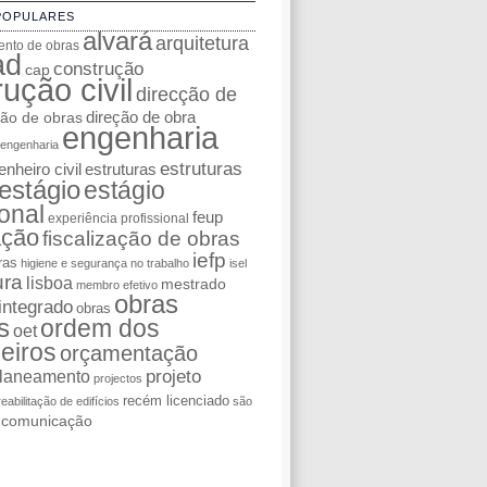
POPULARES
alvará
arquitetura
nto de obras
ad
construção
cap
ução civil
direcção de
ção de obras
direção de obra
engenharia
engenharia
estruturas
nheiro civil
estruturas
estágio
estágio
ional
feup
experiência profissional
ação
fiscalização de obras
iefp
ras
higiene e segurança no trabalho
isel
ura
lisboa
mestrado
membro efetivo
obras
integrado
obras
s
ordem dos
oet
eiros
orçamentação
laneamento
projeto
projectos
recém licenciado
reabilitação de edifícios
são
e comunicação