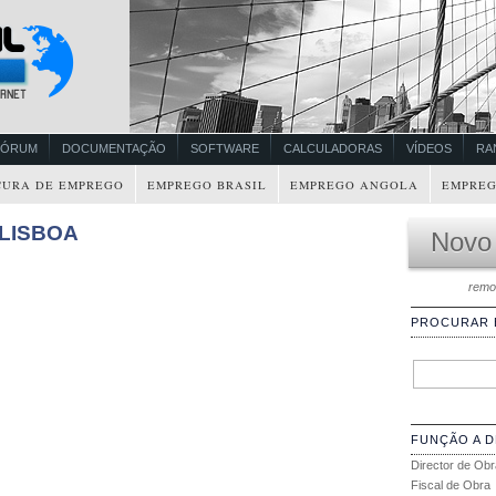
FÓRUM
DOCUMENTAÇÃO
SOFTWARE
CALCULADORAS
VÍDEOS
RA
CURA DE EMPREGO
EMPREGO BRASIL
EMPREGO ANGOLA
EMPREG
– LISBOA
Novo
remo
PROCURAR
FUNÇÃO A 
Director de Obr
Fiscal de Obra