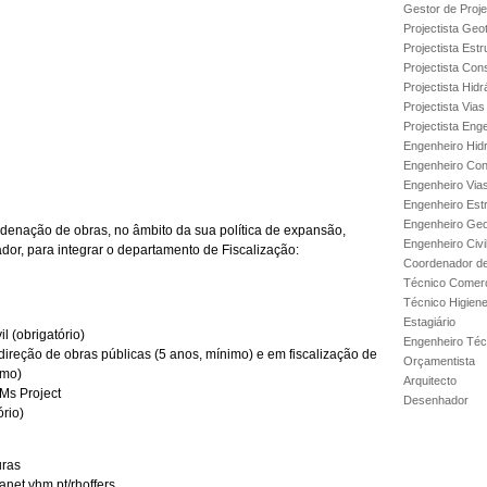
Gestor de Proje
Projectista Geo
Projectista Estr
Projectista Con
Projectista Hidr
Projectista Via
Projectista Enge
Engenheiro Hidr
Engenheiro Con
Engenheiro Via
Engenheiro Est
Engenheiro Geo
denação de obras, no âmbito da sua política de expansão,
Engenheiro Civi
dor, para integrar o departamento de Fiscalização:
Coordenador de
Técnico Comerc
Técnico Higien
Estagiário
l (obrigatório)
Engenheiro Técn
/direção de obras públicas (5 anos, mínimo) e em fiscalização de
Orçamentista
imo)
Arquitecto
Ms Project
Desenhador
ório)
uras
anet.vhm.pt/rhoffers