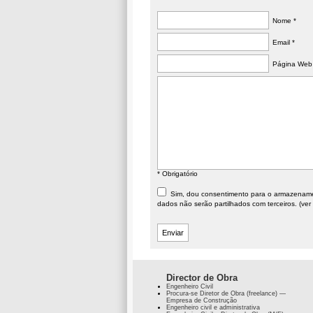
Nome *
Email *
Página Web
* Obrigatório
Sim, dou consentimento para o armazenament
dados não serão partilhados com terceiros. (ver
Director de Obra
Engenheiro Civil
Procura-se Diretor de Obra (freelance) —
Empresa de Construção
Engenheiro civil e administrativa