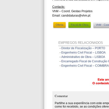
Contacto:
VhM – Coord. Gestao Projetos
Email: candidaturas@vhm.pt
Oferta
Fiscal de Obra
VhM - Coor
EMPREGOS RELACIONADOS
-
Diretor de Fiscalização – PORTO
-
Engenheiro Civil Fiscal – LISBOA
-
Administrativo de Obra – LISBOA
-
Encarregado Fiscal de Construção 
-
Engenheiro Civil Fiscal – COIMBRA
Comentar
Partilhe a sua experiência com este emp
como foi recebido, se as condições ofere