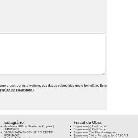
o e uso, por este website, dos dados submetidos neste formulário. Estes
Política de Privacidade
)
Estagiário
Fiscal de Obra
Academia DDN – Gestão de Projetos |
Engenheiro(a) Civil Fiscal
JÚNIORES
Engenheiro(a) Civil Fiscal
VAGAS PARA ENGENHEIRO RECÉM
Engenheiro Civil Fiscal – Algarve
FORMADO
Engenheiro Civil – Fiscalização, CASCAIS