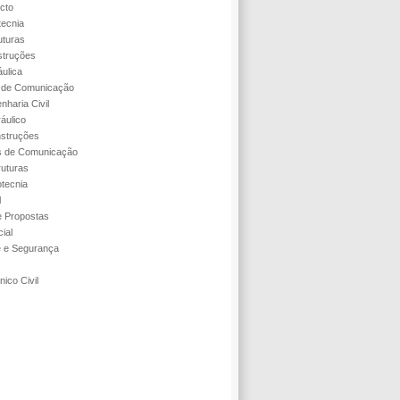
cto
tecnia
uturas
struções
áulica
s de Comunicação
nharia Civil
áulico
struções
s de Comunicação
ruturas
tecnia
l
 Propostas
ial
e e Segurança
ico Civil