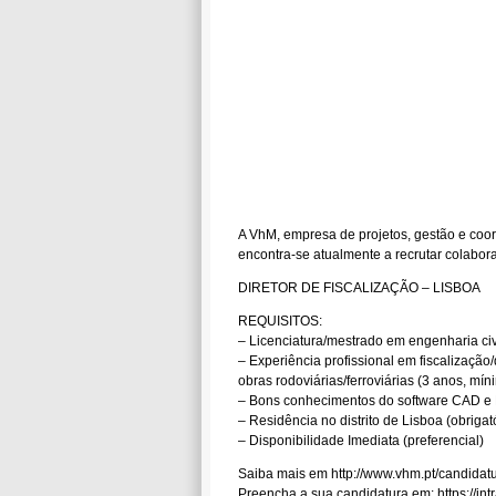
A VhM, empresa de projetos, gestão e coor
encontra-se atualmente a recrutar colabora
DIRETOR DE FISCALIZAÇÃO – LISBOA
REQUISITOS:
– Licenciatura/mestrado em engenharia civi
– Experiência profissional em fiscalização
obras rodoviárias/ferroviárias (3 anos, mín
– Bons conhecimentos do software CAD e 
– Residência no distrito de Lisboa (obrigat
– Disponibilidade Imediata (preferencial)
Saiba mais em http://www.vhm.pt/candidat
Preencha a sua candidatura em: https://intr