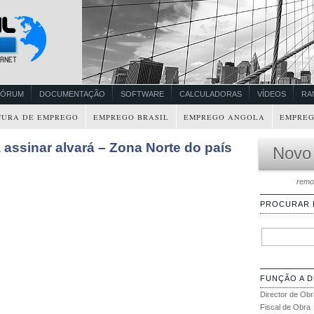
FÓRUM
DOCUMENTAÇÃO
SOFTWARE
CALCULADORAS
VÍDEOS
RA
CURA DE EMPREGO
EMPREGO BRASIL
EMPREGO ANGOLA
EMPREG
a assinar alvará – Zona Norte do país
Novo
remo
PROCURAR
FUNÇÃO A 
Director de Obr
Fiscal de Obra