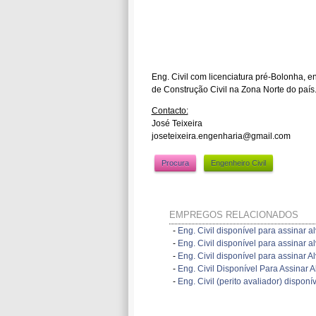
Eng. Civil com licenciatura pré-Bolonha, e
de Construção Civil na Zona Norte do país
Contacto:
José Teixeira
joseteixeira.engenharia@gmail.com
Procura
Engenheiro Civil
EMPREGOS RELACIONADOS
-
Eng. Civil disponível para assinar a
-
Eng. Civil disponível para assinar a
-
Eng. Civil disponível para assinar A
-
Eng. Civil Disponível Para Assinar A
-
Eng. Civil (perito avaliador) disponí