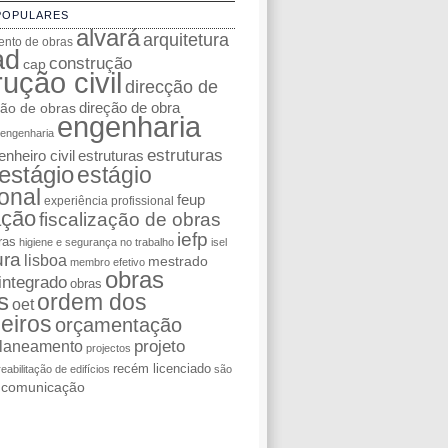
POPULARES
alvará
arquitetura
nto de obras
ad
construção
cap
ução civil
direcção de
ção de obras
direção de obra
engenharia
engenharia
estruturas
nheiro civil
estruturas
estágio
estágio
ional
feup
experiência profissional
ação
fiscalização de obras
iefp
ras
higiene e segurança no trabalho
isel
ura
lisboa
mestrado
membro efetivo
obras
integrado
obras
s
ordem dos
oet
eiros
orçamentação
laneamento
projeto
projectos
recém licenciado
reabilitação de edifícios
são
e comunicação