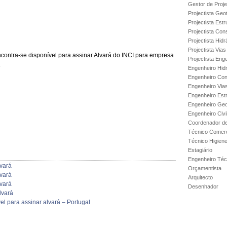
Gestor de Proje
Projectista Geo
Projectista Estr
Projectista Con
Projectista Hidr
Projectista Via
ncontra-se disponível para assinar Alvará do INCI para empresa
Projectista Enge
.
Engenheiro Hidr
Engenheiro Con
Engenheiro Via
Engenheiro Est
Engenheiro Geo
Engenheiro Civi
Coordenador de
Técnico Comerc
Técnico Higien
Estagiário
Engenheiro Técn
lvará
Orçamentista
lvará
Arquitecto
lvará
Desenhador
lvará
vel para assinar alvará – Portugal