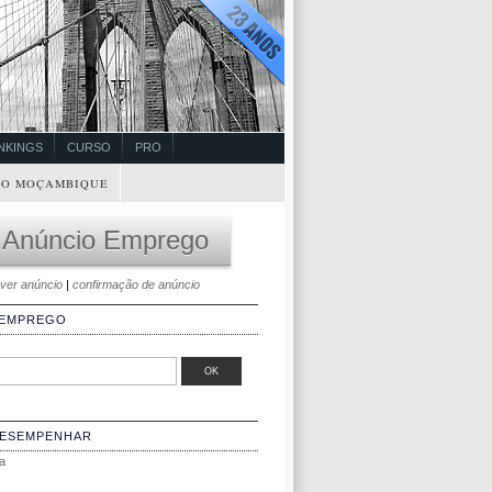
NKINGS
CURSO
PRO
O MOÇAMBIQUE
 Anúncio Emprego
ver anúncio
|
confirmação de anúncio
 EMPREGO
DESEMPENHAR
a