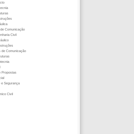
cto
tecnia
uturas
struções
áulica
s de Comunicação
nharia Civil
áulico
struções
s de Comunicação
ruturas
tecnia
l
 Propostas
ial
e e Segurança
ico Civil