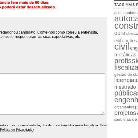
TAGS MAIS 
acompanhame
autoc
constr
obra
regador ou candidato. Conte-nos como correu a entrevista,
direc
cidas corresponderam às suas expectativas, etc.
edificações
civil
enge
metálicas
profiss
fiscaliz
gestão de ob
licenciat
mestrado 
pública
engenh
p
orçamentos
projetos
vias d
paulo
o e uso, por este website, dos dados submetidos neste formulário. Estes
Política de Privacidade
)