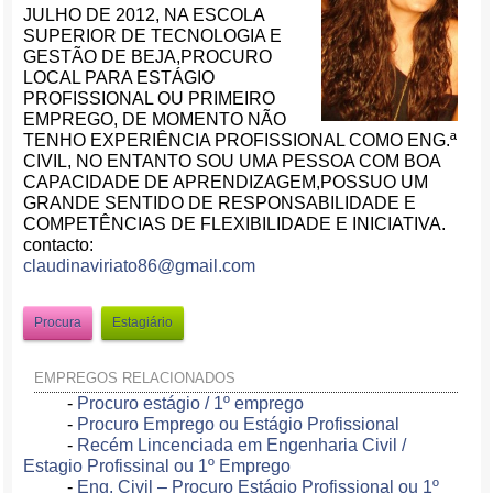
JULHO DE 2012, NA ESCOLA
SUPERIOR DE TECNOLOGIA E
GESTÃO DE BEJA,PROCURO
LOCAL PARA ESTÁGIO
PROFISSIONAL OU PRIMEIRO
EMPREGO, DE MOMENTO NÃO
TENHO EXPERIÊNCIA PROFISSIONAL COMO ENG.ª
CIVIL, NO ENTANTO SOU UMA PESSOA COM BOA
CAPACIDADE DE APRENDIZAGEM,POSSUO UM
GRANDE SENTIDO DE RESPONSABILIDADE E
COMPETÊNCIAS DE FLEXIBILIDADE E INICIATIVA.
contacto:
claudinaviriato86@gmail.com
Procura
Estagiário
EMPREGOS RELACIONADOS
-
Procuro estágio / 1º emprego
-
Procuro Emprego ou Estágio Profissional
-
Recém Lincenciada em Engenharia Civil /
Estagio Profissinal ou 1º Emprego
-
Eng. Civil – Procuro Estágio Profissional ou 1º