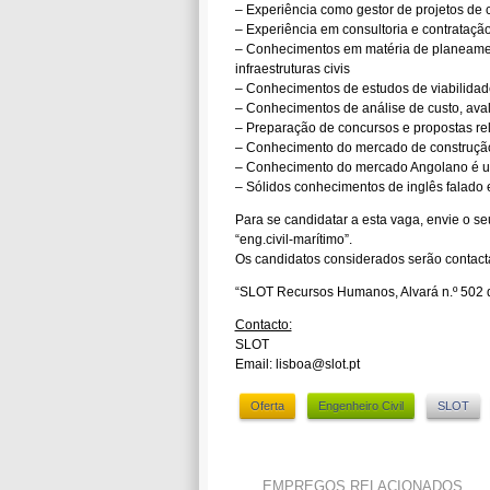
– Experiência como gestor de projetos de c
– Experiência em consultoria e contrataçã
– Conhecimentos em matéria de planeamen
infraestruturas civis
– Conhecimentos de estudos de viabilidad
– Conhecimentos de análise de custo, avali
– Preparação de concursos e propostas rela
– Conhecimento do mercado de construçã
– Conhecimento do mercado Angolano é 
– Sólidos conhecimentos de inglês falado e
Para se candidatar a esta vaga, envie o se
“eng.civil-marítimo”.
Os candidatos considerados serão contact
“SLOT Recursos Humanos, Alvará n.º 502 
Contacto:
SLOT
Email: lisboa@slot.pt
Oferta
Engenheiro Civil
SLOT
EMPREGOS RELACIONADOS