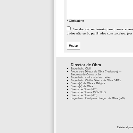
* Obrigatório
Sim, dou consentimento para o armazenament
dados não serão partilhados com terceiros. (ver
Director de Obra
Engenheiro Civil
Procura-se Diretor de Obra (freelance) —
Empresa de Construção
Engenheiro civil e administrativa
Engenheiro Civil – Diretor de Obra (M/F)
Diretor(a) de Obra – Bélgica
Diretor(a) de Obra
Diretor de Obra (M/F)
Diretor de Obra – MONTIJO
Diretor de Obra (M/F)
Engenheiro Civil para Direção de Obra (m/f)
Existe algum