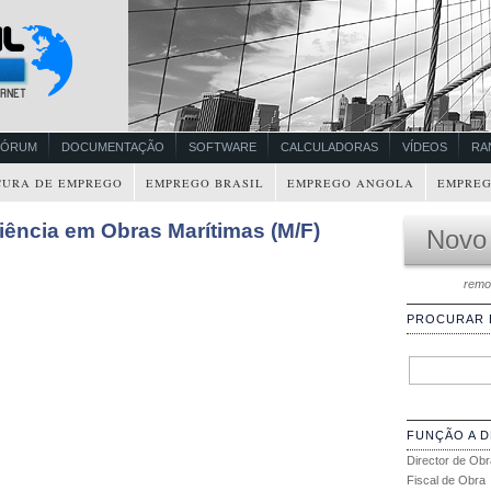
FÓRUM
DOCUMENTAÇÃO
SOFTWARE
CALCULADORAS
VÍDEOS
RA
CURA DE EMPREGO
EMPREGO BRASIL
EMPREGO ANGOLA
EMPREG
riência em Obras Marítimas (M/F)
Novo
remo
PROCURAR
FUNÇÃO A 
Director de Obr
Fiscal de Obra