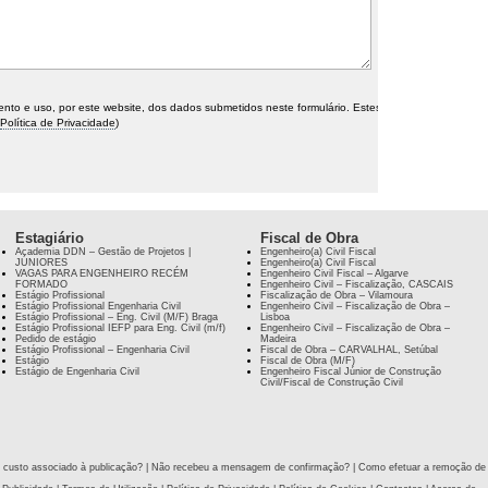
o e uso, por este website, dos dados submetidos neste formulário. Estes
Política de Privacidade
)
Estagiário
Fiscal de Obra
Academia DDN – Gestão de Projetos |
Engenheiro(a) Civil Fiscal
JÚNIORES
Engenheiro(a) Civil Fiscal
VAGAS PARA ENGENHEIRO RECÉM
Engenheiro Civil Fiscal – Algarve
FORMADO
Engenheiro Civil – Fiscalização, CASCAIS
Estágio Profissional
Fiscalização de Obra – Vilamoura
Estágio Profissional Engenharia Civil
Engenheiro Civil – Fiscalização de Obra –
Estágio Profissional – Eng. Civil (M/F) Braga
Lisboa
Estágio Profissional IEFP para Eng. Civil (m/f)
Engenheiro Civil – Fiscalização de Obra –
Pedido de estágio
Madeira
Estágio Profissional – Engenharia Civil
Fiscal de Obra – CARVALHAL, Setúbal
Estágio
Fiscal de Obra (M/F)
Estágio de Engenharia Civil
Engenheiro Fiscal Júnior de Construção
Civil/Fiscal de Construção Civil
 custo associado à publicação?
|
Não recebeu a mensagem de confirmação?
|
Como efetuar a remoção de