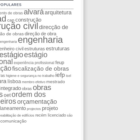
POPULARES
alvará
arquitetura
nto de obras
ad
construção
cap
ução civil
direcção de
ção de obras
direção de obra
engenharia
engenharia
estruturas
nheiro civil
estruturas
estágio
estágio
ional
feup
experiência profissional
ação
fiscalização de obras
iefp
ras
higiene e segurança no trabalho
isel
ura
lisboa
mestrado
membro efetivo
obras
integrado
obras
s
ordem dos
oet
eiros
orçamentação
laneamento
projeto
projectos
recém licenciado
reabilitação de edifícios
são
e comunicação