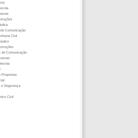
cto
tecnia
uturas
struções
áulica
s de Comunicação
nharia Civil
áulico
struções
s de Comunicação
ruturas
tecnia
l
 Propostas
ial
e e Segurança
ico Civil