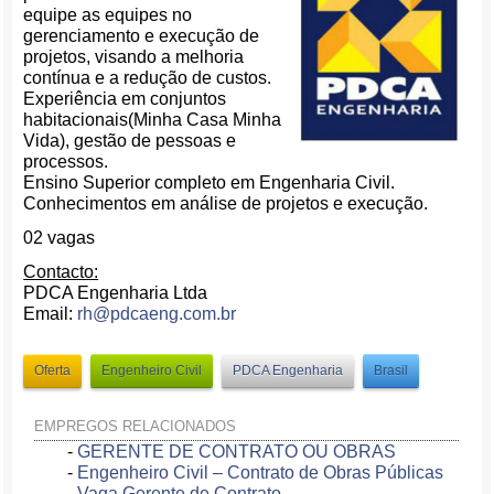
equipe as equipes no
gerenciamento e execução de
projetos, visando a melhoria
contínua e a redução de custos.
Experiência em conjuntos
habitacionais(Minha Casa Minha
Vida), gestão de pessoas e
processos.
Ensino Superior completo em Engenharia Civil.
Conhecimentos em análise de projetos e execução.
02 vagas
Contacto:
PDCA Engenharia Ltda
Email:
rh@pdcaeng.com.br
Oferta
Engenheiro Civil
PDCA Engenharia
Brasil
EMPREGOS RELACIONADOS
-
GERENTE DE CONTRATO OU OBRAS
-
Engenheiro Civil – Contrato de Obras Públicas
-
Vaga Gerente de Contrato