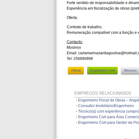
Forte sentido de responsabilidade e dina
Experiência em fiscalização de obras (prefe
Oferta:
Contrato de trabalho;
Remuneração compatível com a função e e
Contacto:
Mosinox
Email: carlamarinasantiagosilva@hotmail
Tel: 256890896
Oferta
Engenheiro Civil
Mosinox
EMPREGOS RELACIONADOS
-
Engenheiro Fiscal de Obras – Ango
-
Consultor Imobiliário/Engenheiro
-
Técnico(a) com experiência compro
-
Engenheiro Civil para Área Comerci
-
Engenheiro Civil para Gestor de Pro