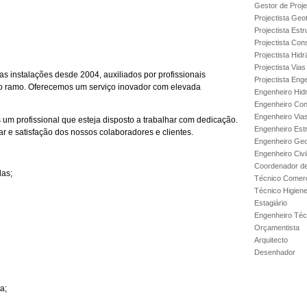
Gestor de Proje
Projectista Geo
Projectista Estr
Projectista Con
Projectista Hidr
Projectista Via
s instalações desde 2004, auxiliados por profissionais
Projectista Enge
o ramo. Oferecemos um serviço inovador com elevada
Engenheiro Hidr
Engenheiro Con
Engenheiro Via
 um profissional que esteja disposto a trabalhar com dedicação.
Engenheiro Est
 e satisfação dos nossos colaboradores e clientes.
Engenheiro Geo
Engenheiro Civi
Coordenador de
as;
Técnico Comerc
Técnico Higien
Estagiário
Engenheiro Técn
Orçamentista
Arquitecto
Desenhador
a;