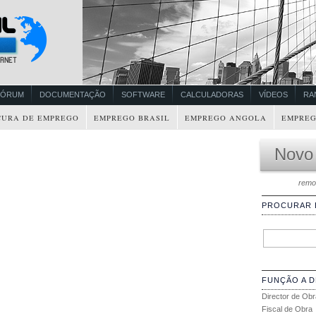
FÓRUM
DOCUMENTAÇÃO
SOFTWARE
CALCULADORAS
VÍDEOS
RA
CURA DE EMPREGO
EMPREGO BRASIL
EMPREGO ANGOLA
EMPREG
Novo
remo
PROCURAR
FUNÇÃO A 
Director de Obr
Fiscal de Obra