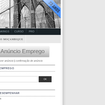
NKINGS
CURSO
PRO
O MOÇAMBIQUE
 Anúncio Emprego
ver anúncio
|
confirmação de anúncio
 EMPREGO
DESEMPENHAR
a