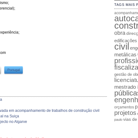
mismo;
TAGS MAIS 
rencial);
acompanhame
autoc
constr
obra
xperiência;
direc
edificações
civil
enge
.com
metálicas
profiss
fiscaliz
Portugal
gestão de ob
licenciat
mestrado 
pública
engenh
la
p
orçamentos
vada em acompanhamento de trabalhos de construção civil
projetos
al na Suiça
vias d
paulo
jecto no Algarve