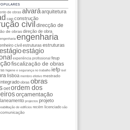
POPULARES
alvará
arquitetura
nto de obras
ad
construção
cap
ução civil
direcção de
ção de obras
direção de obra
engenharia
engenharia
estruturas
nheiro civil
estruturas
estágio
estágio
ional
feup
experiência profissional
ação
fiscalização de obras
iefp
ras
higiene e segurança no trabalho
isel
ura
lisboa
mestrado
membro efetivo
obras
integrado
obras
s
ordem dos
oet
eiros
orçamentação
laneamento
projeto
projectos
recém licenciado
reabilitação de edifícios
são
e comunicação