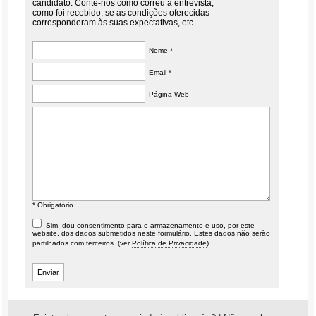
candidato. Conte-nos como correu a entrevista,
como foi recebido, se as condições oferecidas
corresponderam às suas expectativas, etc.
Nome *
Email *
Página Web
* Obrigatório
Sim, dou consentimento para o armazenamento e uso, por este
website, dos dados submetidos neste formulário. Estes dados não serão
partilhados com terceiros. (ver
Política de Privacidade
)