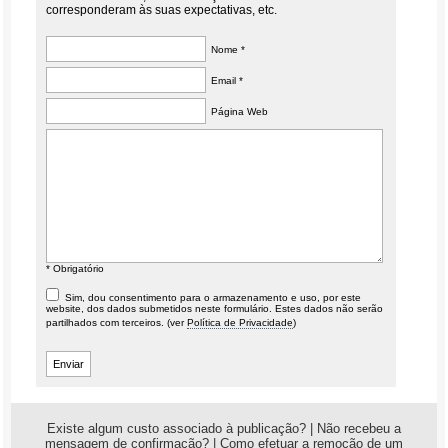
corresponderam às suas expectativas, etc.
Nome *
Email *
Página Web
* Obrigatório
Sim, dou consentimento para o armazenamento e uso, por este
website, dos dados submetidos neste formulário. Estes dados não serão
partilhados com terceiros. (ver
Política de Privacidade
)
Existe algum custo associado à publicação?
|
Não recebeu a
mensagem de confirmação?
|
Como efetuar a remoção de um