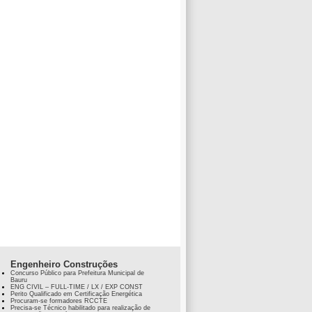
Engenheiro Construções
Concurso Público para Prefeitura Municipal de
Bauru
ENG CIVIL – FULL-TIME / LX / EXP CONST
Perito Qualificado em Certificação Energética
Procuram-se formadores RCCTE
Precisa-se Técnico habilitado para realização de