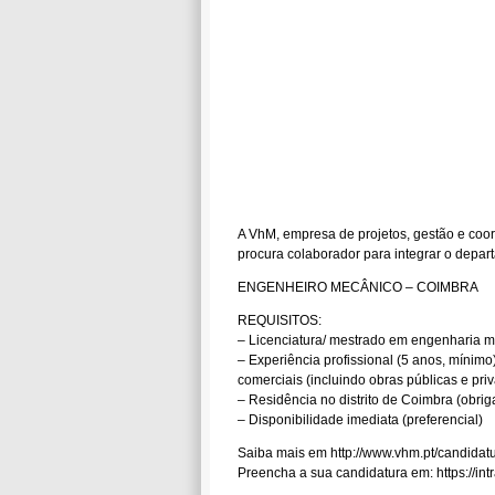
A VhM, empresa de projetos, gestão e coor
procura colaborador para integrar o depar
ENGENHEIRO MECÂNICO – COIMBRA
REQUISITOS:
– Licenciatura/ mestrado em engenharia me
– Experiência profissional (5 anos, mínimo)
comerciais (incluindo obras públicas e pri
– Residência no distrito de Coimbra (obriga
– Disponibilidade imediata (preferencial)
Saiba mais em http://www.vhm.pt/candidat
Preencha a sua candidatura em: https://intr