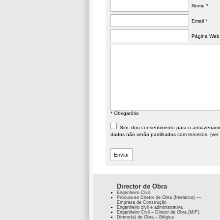
Nome *
Email *
Página Web
* Obrigatório
Sim, dou consentimento para o armazenament
dados não serão partilhados com terceiros. (ver
Director de Obra
Engenheiro Civil
Procura-se Diretor de Obra (freelance) —
Empresa de Construção
Engenheiro civil e administrativa
Engenheiro Civil – Diretor de Obra (M/F)
Diretor(a) de Obra – Bélgica