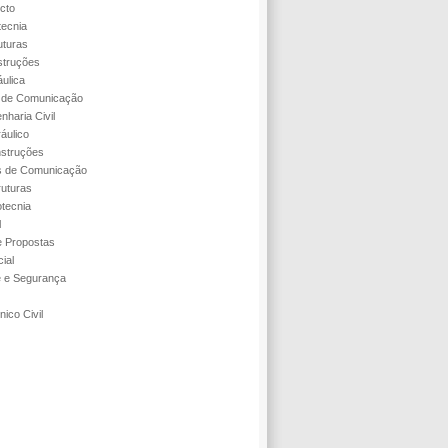
cto
tecnia
uturas
struções
áulica
s de Comunicação
nharia Civil
áulico
struções
s de Comunicação
ruturas
tecnia
l
 Propostas
ial
e e Segurança
ico Civil