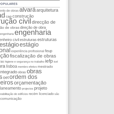
POPULARES
alvará
arquitetura
nto de obras
ad
construção
cap
ução civil
direcção de
ção de obras
direção de obra
engenharia
engenharia
estruturas
nheiro civil
estruturas
estágio
estágio
ional
feup
experiência profissional
ação
fiscalização de obras
iefp
ras
higiene e segurança no trabalho
isel
ura
lisboa
mestrado
membro efetivo
obras
integrado
obras
s
ordem dos
oet
eiros
orçamentação
laneamento
projeto
projectos
recém licenciado
reabilitação de edifícios
são
e comunicação