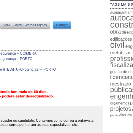
TAGS MAIS 
acompanhame
autoc
constr
VhM - Coord. Gestao Projetos
Portugal
obra
direc
edificações
civil
enge
metálicas
 Segurança – COIMBRA
profiss
 Segurança – PORTO
fiscaliz
ade (ITED/ITUR/Potências) – PORTO
gestão de ob
licenciat
mestrado 
pública
engenh
p
orçamentos
projetos
vias d
paulo
regador ou candidato. Conte-nos como correu a entrevista,
cidas corresponderam às suas expectativas, etc.