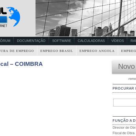
FÓRUM
DOCUMENTAÇÃO
SOFTWARE
CALCULADORAS
VÍDEOS
RA
CURA DE EMPREGO
EMPREGO BRASIL
EMPREGO ANGOLA
EMPREG
scal – COIMBRA
Novo
remo
PROCURAR
FUNÇÃO A 
Director de Obr
Fiscal de Obra