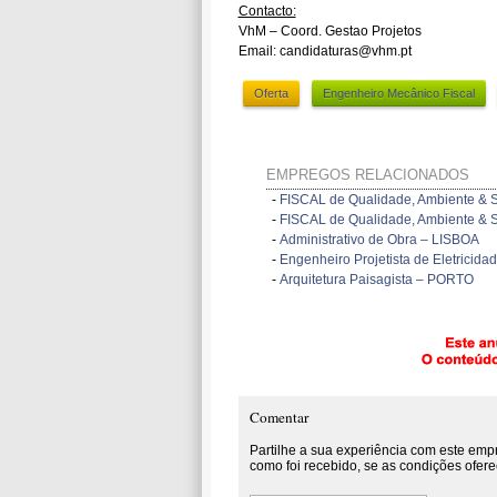
Contacto:
VhM – Coord. Gestao Projetos
Email: candidaturas@vhm.pt
Oferta
Engenheiro Mecânico Fiscal
EMPREGOS RELACIONADOS
-
FISCAL de Qualidade, Ambiente &
-
FISCAL de Qualidade, Ambiente &
-
Administrativo de Obra – LISBOA
-
Engenheiro Projetista de Eletricid
-
Arquitetura Paisagista – PORTO
Comentar
Partilhe a sua experiência com este emp
como foi recebido, se as condições ofere