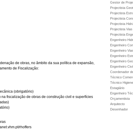
Gestor de Proje
Projectista Geo
Projectista Estr
Projectista Con
Projectista Hidr
Projectista Via
Projectista Enge
Engenheiro Hidr
Engenheiro Con
Engenheiro Via
Engenheiro Est
Engenheiro Geo
denação de obras, no âmbito da sua política de expansão,
Engenheiro Civi
tamento de Fiscalização:
Coordenador de
Técnico Comerc
Técnico Higien
Estagiário
cânica (obrigatório)
Engenheiro Técn
 na fiscalização de obras de construção civil e superfícies
Orçamentista
vadas)
Arquitecto
tório)
Desenhador
uras
anet.vhm.pt/rhoffers