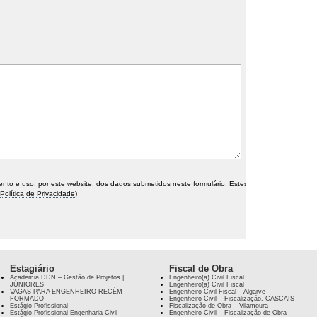
o e uso, por este website, dos dados submetidos neste formulário. Estes
Política de Privacidade
)
Estagiário
Fiscal de Obra
Academia DDN – Gestão de Projetos |
Engenheiro(a) Civil Fiscal
JÚNIORES
Engenheiro(a) Civil Fiscal
VAGAS PARA ENGENHEIRO RECÉM
Engenheiro Civil Fiscal – Algarve
FORMADO
Engenheiro Civil – Fiscalização, CASCAIS
Estágio Profissional
Fiscalização de Obra – Vilamoura
Estágio Profissional Engenharia Civil
Engenheiro Civil – Fiscalização de Obra –