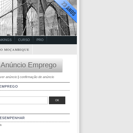
NKINGS
CURSO
PRO
O MOÇAMBIQUE
 Anúncio Emprego
ver anúncio
|
confirmação de anúncio
 EMPREGO
DESEMPENHAR
a