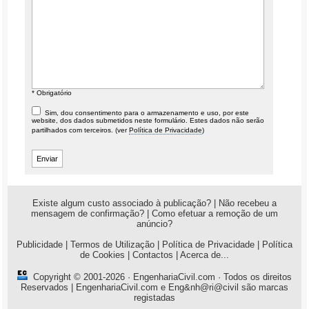
* Obrigatório
Sim, dou consentimento para o armazenamento e uso, por este
website, dos dados submetidos neste formulário. Estes dados não serão
partilhados com terceiros. (ver
Política de Privacidade
)
Existe algum custo associado à publicação?
|
Não recebeu a
mensagem de confirmação?
|
Como efetuar a remoção de um
anúncio?
Publicidade
|
Termos de Utilização
|
Política de Privacidade
|
Política
de Cookies
|
Contactos
|
Acerca de...
Copyright © 2001-2026 ·
EngenhariaCivil.com
· Todos os direitos
Reservados | EngenhariaCivil.com e Eng&nh@ri@civil são marcas
registadas