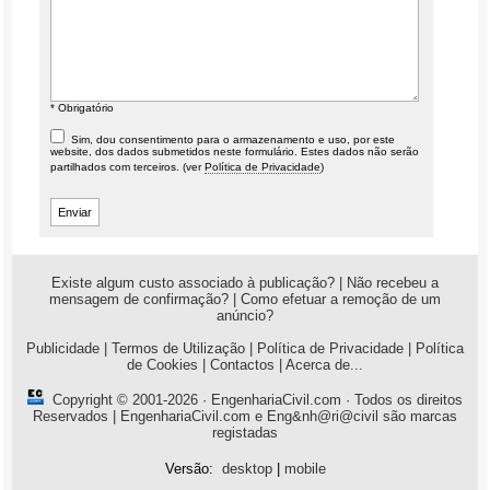
* Obrigatório
Sim, dou consentimento para o armazenamento e uso, por este
website, dos dados submetidos neste formulário. Estes dados não serão
partilhados com terceiros. (ver
Política de Privacidade
)
Existe algum custo associado à publicação?
|
Não recebeu a
mensagem de confirmação?
|
Como efetuar a remoção de um
anúncio?
Publicidade
|
Termos de Utilização
|
Política de Privacidade
|
Política
de Cookies
|
Contactos
|
Acerca de...
Copyright © 2001-2026 ·
EngenhariaCivil.com
· Todos os direitos
Reservados | EngenhariaCivil.com e Eng&nh@ri@civil são marcas
registadas
Versão:
desktop
|
mobile