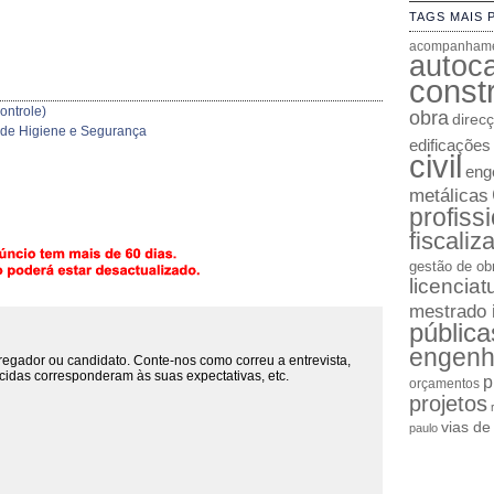
TAGS MAIS 
acompanhame
autoc
constr
ontrole)
obra
direc
r de Higiene e Segurança
edificações
civil
enge
metálicas
profiss
fiscaliz
gestão de ob
licenciat
mestrado 
pública
engenh
regador ou candidato. Conte-nos como correu a entrevista,
cidas corresponderam às suas expectativas, etc.
p
orçamentos
projetos
vias d
paulo