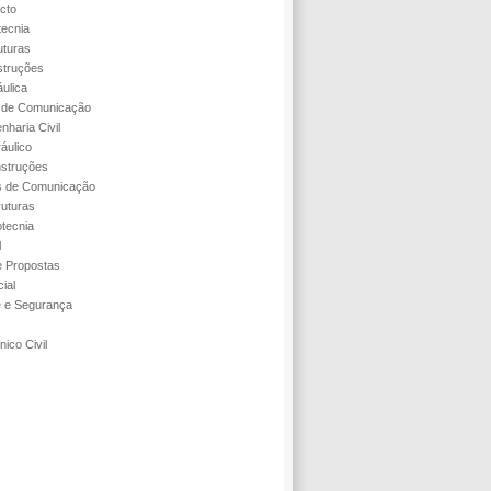
cto
tecnia
uturas
struções
áulica
s de Comunicação
nharia Civil
áulico
struções
s de Comunicação
ruturas
tecnia
l
 Propostas
ial
e e Segurança
ico Civil