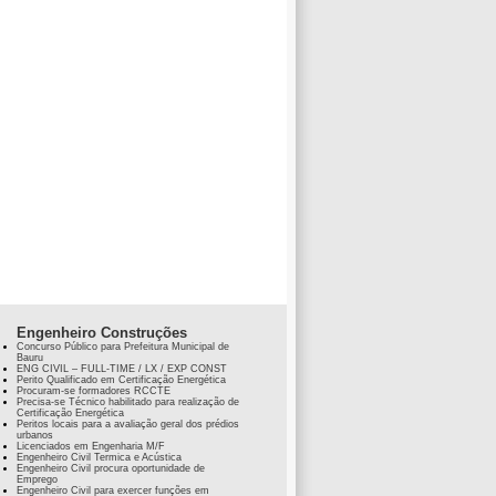
Engenheiro Construções
Concurso Público para Prefeitura Municipal de
Bauru
ENG CIVIL – FULL-TIME / LX / EXP CONST
Perito Qualificado em Certificação Energética
Procuram-se formadores RCCTE
Precisa-se Técnico habilitado para realização de
Certificação Energética
Peritos locais para a avaliação geral dos prédios
urbanos
Licenciados em Engenharia M/F
Engenheiro Civil Termica e Acústica
Engenheiro Civil procura oportunidade de
Emprego
Engenheiro Civil para exercer funções em