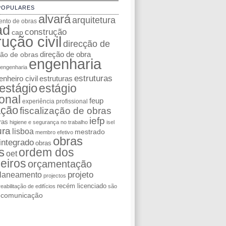
POPULARES
alvará
arquitetura
nto de obras
ad
construção
cap
ução civil
direcção de
ção de obras
direção de obra
engenharia
engenharia
estruturas
nheiro civil
estruturas
estágio
estágio
ional
feup
experiência profissional
ação
fiscalização de obras
iefp
ras
higiene e segurança no trabalho
isel
ura
lisboa
mestrado
membro efetivo
obras
integrado
obras
s
ordem dos
oet
eiros
orçamentação
laneamento
projeto
projectos
recém licenciado
reabilitação de edifícios
são
e comunicação