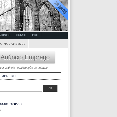
NKINGS
CURSO
PRO
O MOÇAMBIQUE
 Anúncio Emprego
ver anúncio
|
confirmação de anúncio
 EMPREGO
DESEMPENHAR
a