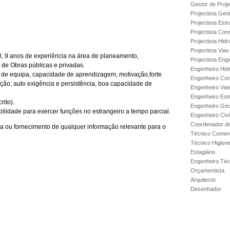
Gestor de Proje
Projectista Geo
Projectista Estr
Projectista Con
Projectista Hidr
Projectista Via
, 9 anos de experiência na área de planeamento,
Projectista Enge
de Obras públicas e privadas.
Engenheiro Hidr
 de equipa, capacidade de aprendizagem, motivação,forte
Engenheiro Con
ção, auto exigência e persistência, boa capacidade de
Engenheiro Via
Engenheiro Est
ito).
Engenheiro Geo
bilidade para exercer funções no estrangeiro a tempo parcial.
Engenheiro Civi
Coordenador de
a ou fornecimento de qualquer informação relevante para o
Técnico Comerc
Técnico Higien
Estagiário
Engenheiro Técn
Orçamentista
Arquitecto
Desenhador