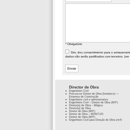
* Obrigatório
Sim, dou consentimento para o armazenament
dados não serão partilhados com terceiros. (ver
Director de Obra
Engenheiro Civil
Procura-se Diretor de Obra (freelance) —
Empresa de Construção
Engenheiro civil e administrativa
Engenheiro Civil – Diretor de Obra (M/F)
Diretor(a) de Obra – Bélgica
Diretor(a) de Obra
Diretor de Obra (M/F)
Diretor de Obra – MONTIJO
Diretor de Obra (M/F)
Engenheiro Civil para Direção de Obra (m/f)