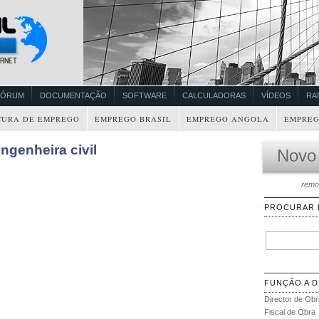
FÓRUM
DOCUMENTAÇÃO
SOFTWARE
CALCULADORAS
VÍDEOS
RA
CURA DE EMPREGO
EMPREGO BRASIL
EMPREGO ANGOLA
EMPREG
genheira civil
Novo
remo
PROCURAR
FUNÇÃO A 
Director de Obr
Fiscal de Obra