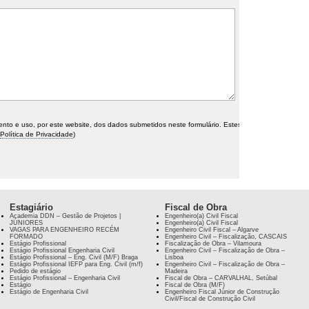
o e uso, por este website, dos dados submetidos neste formulário. Estes
Política de Privacidade
)
Estagiário
Fiscal de Obra
Academia DDN – Gestão de Projetos |
Engenheiro(a) Civil Fiscal
JÚNIORES
Engenheiro(a) Civil Fiscal
VAGAS PARA ENGENHEIRO RECÉM
Engenheiro Civil Fiscal – Algarve
FORMADO
Engenheiro Civil – Fiscalização, CASCAIS
Estágio Profissional
Fiscalização de Obra – Vilamoura
Estágio Profissional Engenharia Civil
Engenheiro Civil – Fiscalização de Obra –
Estágio Profissional – Eng. Civil (M/F) Braga
Lisboa
Estágio Profissional IEFP para Eng. Civil (m/f)
Engenheiro Civil – Fiscalização de Obra –
Pedido de estágio
Madeira
Estágio Profissional – Engenharia Civil
Fiscal de Obra – CARVALHAL, Setúbal
Estágio
Fiscal de Obra (M/F)
Estágio de Engenharia Civil
Engenheiro Fiscal Júnior de Construção
Civil/Fiscal de Construção Civil