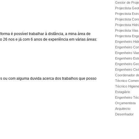
Gestor de Proje
Projectista Geo
Projectista Estr
Projectista Con
Projectista Hidr
Projectista Via
orma é possível trabalhar à distância, a mina área de
Projectista Enge
ho 26 nos e já com 6 anos de experiência em várias áreas:
Engenheiro Hidr
Engenheiro Con
Engenheiro Via
Engenheiro Est
Engenheiro Geo
Engenheiro Civi
Coordenador de
ços ou com alguma duvida acerca dos trabalhos que posso
Técnico Comerc
Técnico Higien
Estagiário
Engenheiro Técn
Orçamentista
Arquitecto
Desenhador