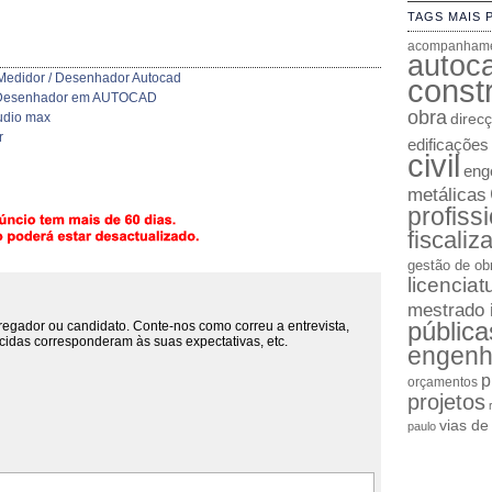
TAGS MAIS 
acompanhame
autoc
Medidor / Desenhador Autocad
constr
mo Desenhador em AUTOCAD
obra
udio max
direc
r
edificações
civil
enge
metálicas
profiss
fiscaliz
gestão de ob
licenciat
mestrado 
pública
regador ou candidato. Conte-nos como correu a entrevista,
cidas corresponderam às suas expectativas, etc.
engenh
p
orçamentos
projetos
vias d
paulo