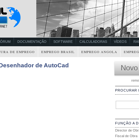
FÓRUM
DOCUMENTAÇÃO
SOFTWARE
CALCULADORAS
VÍDEOS
RA
CURA DE EMPREGO
EMPREGO BRASIL
EMPREGO ANGOLA
EMPREG
 Desenhador de AutoCad
Novo
remo
PROCURAR
FUNÇÃO A 
Director de Obr
Fiscal de Obra