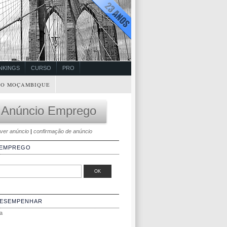
NKINGS
CURSO
PRO
O MOÇAMBIQUE
 Anúncio Emprego
ver anúncio
|
confirmação de anúncio
 EMPREGO
DESEMPENHAR
a