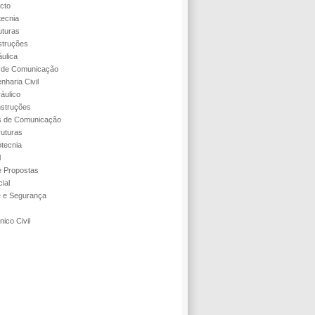
cto
tecnia
uturas
struções
áulica
s de Comunicação
nharia Civil
áulico
struções
s de Comunicação
ruturas
tecnia
l
 Propostas
ial
e e Segurança
ico Civil