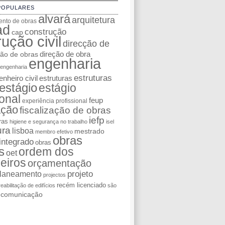
POPULARES
alvará
arquitetura
nto de obras
ad
construção
cap
ução civil
direcção de
ção de obras
direção de obra
engenharia
engenharia
estruturas
nheiro civil
estruturas
estágio
estágio
ional
feup
experiência profissional
ação
fiscalização de obras
iefp
ras
higiene e segurança no trabalho
isel
ura
lisboa
mestrado
membro efetivo
obras
integrado
obras
s
ordem dos
oet
eiros
orçamentação
laneamento
projeto
projectos
recém licenciado
reabilitação de edifícios
são
e comunicação