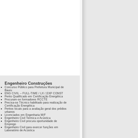
Engenheiro Construções
Concurso Público para Prefeitura Municipal de
Bauru
ENG CIVIL – FULL-TIME / LX / EXP CONST
Perito Qualificado em Certificação Energética
Procuram-se formadores RCCTE
Precisa-se Técnico habilitado para realização de
Certificação Energética
Peritos locais para a avaliação geral dos prédios
urbanos
Licenciados em Engenharia M/F
Engenheiro Civil Termica e Acústica
Engenheiro Civil procura oportunidade de
Emprego
Engenheiro Civil para exercer funções em
Laboratório de Acústica