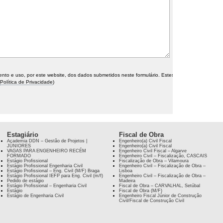
o e uso, por este website, dos dados submetidos neste formulário. Estes
Política de Privacidade
)
Estagiário
Fiscal de Obra
Academia DDN – Gestão de Projetos |
Engenheiro(a) Civil Fiscal
JÚNIORES
Engenheiro(a) Civil Fiscal
VAGAS PARA ENGENHEIRO RECÉM
Engenheiro Civil Fiscal – Algarve
FORMADO
Engenheiro Civil – Fiscalização, CASCAIS
Estágio Profissional
Fiscalização de Obra – Vilamoura
Estágio Profissional Engenharia Civil
Engenheiro Civil – Fiscalização de Obra –
Estágio Profissional – Eng. Civil (M/F) Braga
Lisboa
Estágio Profissional IEFP para Eng. Civil (m/f)
Engenheiro Civil – Fiscalização de Obra –
Pedido de estágio
Madeira
Estágio Profissional – Engenharia Civil
Fiscal de Obra – CARVALHAL, Setúbal
Estágio
Fiscal de Obra (M/F)
Estágio de Engenharia Civil
Engenheiro Fiscal Júnior de Construção
Civil/Fiscal de Construção Civil