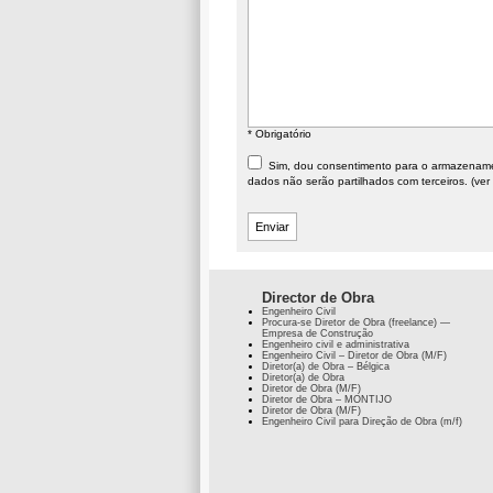
* Obrigatório
Sim, dou consentimento para o armazenament
dados não serão partilhados com terceiros. (ver
Director de Obra
Engenheiro Civil
Procura-se Diretor de Obra (freelance) —
Empresa de Construção
Engenheiro civil e administrativa
Engenheiro Civil – Diretor de Obra (M/F)
Diretor(a) de Obra – Bélgica
Diretor(a) de Obra
Diretor de Obra (M/F)
Diretor de Obra – MONTIJO
Diretor de Obra (M/F)
Engenheiro Civil para Direção de Obra (m/f)