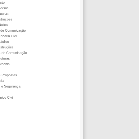
cto
tecnia
uturas
struções
áulica
s de Comunicação
nharia Civil
áulico
struções
s de Comunicação
ruturas
tecnia
l
 Propostas
ial
e e Segurança
ico Civil