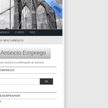
NKINGS
CURSO
PRO
O MOÇAMBIQUE
 Anúncio Emprego
ver anúncio
|
confirmação de anúncio
 EMPREGO
DESEMPENHAR
a