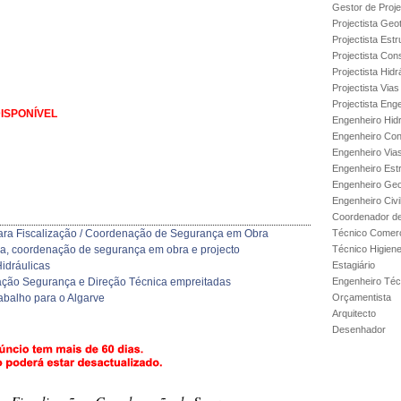
Gestor de Proje
Projectista Geo
Projectista Estr
Projectista Con
Projectista Hidr
Projectista Via
Projectista Enge
ISPONÍVEL
Engenheiro Hidr
Engenheiro Con
Engenheiro Via
Engenheiro Est
Engenheiro Geo
Engenheiro Civi
Coordenador de
ara Fiscalização / Coordenação de Segurança em Obra
Técnico Comerc
bra, coordenação de segurança em obra e projecto
Técnico Higien
idráulicas
Estagiário
ação Segurança e Direção Técnica empreitadas
Engenheiro Técn
abalho para o Algarve
Orçamentista
Arquitecto
Desenhador