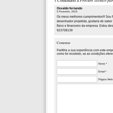
1 Comentário a
Procuro Técnico par
Osvaldo fernando
5 Fevereiro, 2015
Os meus melhores cumprimentos!!! Sou fi
desenhador projetista, gostaria de sabe
físico e financeiro da empresa. Estou 
923708139
Comentar
Partilhe a sua experiência com este emp
como foi recebido, se as condições ofere
Nome *
Email *
Página Web