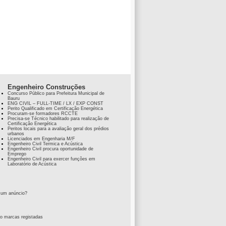
Engenheiro Construções
Concurso Público para Prefeitura Municipal de
Bauru
ENG CIVIL – FULL-TIME / LX / EXP CONST
Perito Qualificado em Certificação Energética
Procuram-se formadores RCCTE
Precisa-se Técnico habilitado para realização de
Certificação Energética
Peritos locais para a avaliação geral dos prédios
urbanos
Licenciados em Engenharia M/F
Engenheiro Civil Termica e Acústica
Engenheiro Civil procura oportunidade de
Emprego
Engenheiro Civil para exercer funções em
Laboratório de Acústica
 um anúncio?
ão marcas registadas