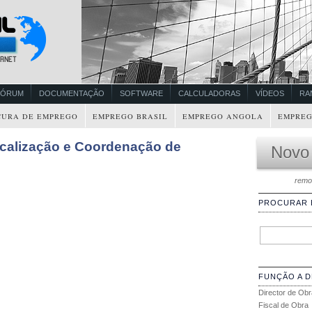
FÓRUM
DOCUMENTAÇÃO
SOFTWARE
CALCULADORAS
VÍDEOS
RA
CURA DE EMPREGO
EMPREGO BRASIL
EMPREGO ANGOLA
EMPREG
scalização e Coordenação de
Novo
remo
PROCURAR
FUNÇÃO A 
Director de Obr
Fiscal de Obra