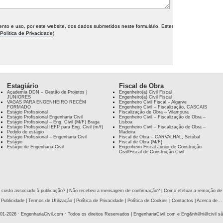
o e uso, por este website, dos dados submetidos neste formulário. Estes
Política de Privacidade
)
Estagiário
Fiscal de Obra
Academia DDN – Gestão de Projetos |
Engenheiro(a) Civil Fiscal
JÚNIORES
Engenheiro(a) Civil Fiscal
VAGAS PARA ENGENHEIRO RECÉM
Engenheiro Civil Fiscal – Algarve
FORMADO
Engenheiro Civil – Fiscalização, CASCAIS
Estágio Profissional
Fiscalização de Obra – Vilamoura
Estágio Profissional Engenharia Civil
Engenheiro Civil – Fiscalização de Obra –
Estágio Profissional – Eng. Civil (M/F) Braga
Lisboa
Estágio Profissional IEFP para Eng. Civil (m/f)
Engenheiro Civil – Fiscalização de Obra –
Pedido de estágio
Madeira
Estágio Profissional – Engenharia Civil
Fiscal de Obra – CARVALHAL, Setúbal
Estágio
Fiscal de Obra (M/F)
Estágio de Engenharia Civil
Engenheiro Fiscal Júnior de Construção
Civil/Fiscal de Construção Civil
 custo associado à publicação?
|
Não recebeu a mensagem de confirmação?
|
Como efetuar a remoção de
Publicidade
|
Termos de Utilização
|
Política de Privacidade
|
Política de Cookies
|
Contactos
|
Acerca de...
01-2026 ·
EngenhariaCivil.com
· Todos os direitos Reservados | EngenhariaCivil.com e Eng&nh@ri@civil s