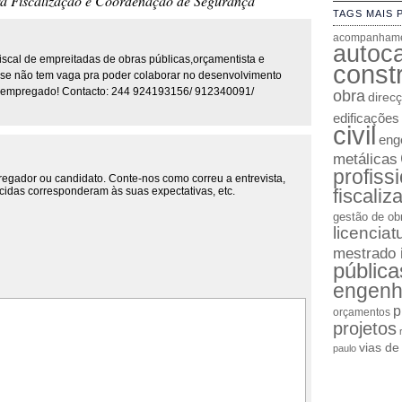
a Fiscalização e Coordenação de Segurança
TAGS MAIS 
acompanhame
autoc
scal de empreitadas de obras públicas,orçamentista e
constr
r se não tem vaga pra poder colaborar no desenvolvimento
desempregado! Contacto: 244 924193156/ 912340091/
obra
direc
edificações
civil
enge
metálicas
profiss
regador ou candidato. Conte-nos como correu a entrevista,
cidas corresponderam às suas expectativas, etc.
fiscaliz
gestão de ob
licenciat
mestrado 
pública
engenh
p
orçamentos
projetos
vias d
paulo