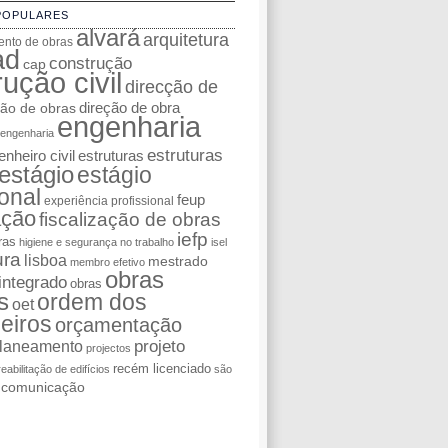
POPULARES
alvará
arquitetura
nto de obras
ad
construção
cap
ução civil
direcção de
ção de obras
direção de obra
engenharia
engenharia
estruturas
nheiro civil
estruturas
estágio
estágio
ional
feup
experiência profissional
ação
fiscalização de obras
iefp
ras
higiene e segurança no trabalho
isel
ura
lisboa
mestrado
membro efetivo
obras
integrado
obras
s
ordem dos
oet
eiros
orçamentação
laneamento
projeto
projectos
recém licenciado
reabilitação de edifícios
são
e comunicação