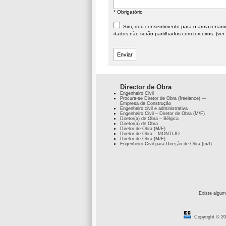
* Obrigatório
Sim, dou consentimento para o armazenament
dados não serão partilhados com terceiros. (ver
Director de Obra
Engenheiro Civil
Procura-se Diretor de Obra (freelance) —
Empresa de Construção
Engenheiro civil e administrativa
Engenheiro Civil – Diretor de Obra (M/F)
Diretor(a) de Obra – Bélgica
Diretor(a) de Obra
Diretor de Obra (M/F)
Diretor de Obra – MONTIJO
Diretor de Obra (M/F)
Engenheiro Civil para Direção de Obra (m/f)
Existe algum
Copyright © 20