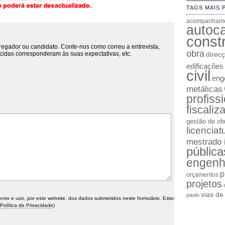
TAGS MAIS 
acompanhame
autoc
constr
regador ou candidato. Conte-nos como correu a entrevista,
obra
cidas corresponderam às suas expectativas, etc.
direc
edificações
civil
enge
metálicas
profiss
fiscaliz
gestão de ob
licenciat
mestrado 
pública
engenh
p
orçamentos
projetos
vias d
paulo
o e uso, por este website, dos dados submetidos neste formulário. Estes
Política de Privacidade
)