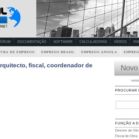
FÓRUM
DOCUMENTAÇÃO
SOFTWARE
CALCULADORAS
VÍDEOS
RA
CURA DE EMPREGO
EMPREGO BRASIL
EMPREGO ANGOLA
EMPREG
quitecto, fiscal, coordenador de
Novo
remo
PROCURAR
FUNÇÃO A 
Director de Obr
Fiscal de Obra