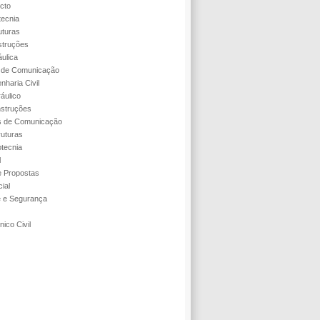
cto
tecnia
uturas
struções
áulica
s de Comunicação
nharia Civil
áulico
struções
s de Comunicação
ruturas
tecnia
l
 Propostas
ial
e e Segurança
ico Civil