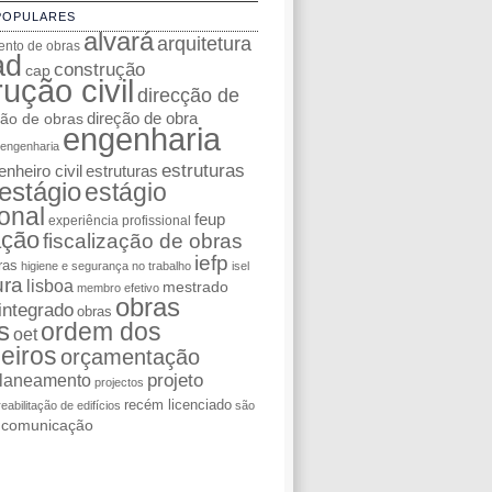
POPULARES
alvará
arquitetura
nto de obras
ad
construção
cap
ução civil
direcção de
ção de obras
direção de obra
engenharia
engenharia
estruturas
nheiro civil
estruturas
estágio
estágio
ional
feup
experiência profissional
ação
fiscalização de obras
iefp
ras
higiene e segurança no trabalho
isel
ura
lisboa
mestrado
membro efetivo
obras
integrado
obras
s
ordem dos
oet
eiros
orçamentação
laneamento
projeto
projectos
recém licenciado
reabilitação de edifícios
são
e comunicação