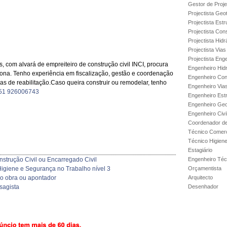
Gestor de Proje
Projectista Geo
Projectista Estr
Projectista Con
Projectista Hidr
Projectista Via
Projectista Enge
s, com alvará de empreiteiro de construção civil INCI, procura
Engenheiro Hidr
ona. Tenho experiência em fiscalização, gestão e coordenação
Engenheiro Con
as de reabilitação.Caso queira construir ou remodelar, tenho
Engenheiro Via
51 926006743
Engenheiro Est
Engenheiro Geo
Engenheiro Civi
Coordenador de
Técnico Comerc
Técnico Higien
Estagiário
strução Civil ou Encarregado Civil
Engenheiro Técn
igiene e Segurança no Trabalho nível 3
Orçamentista
vo obra ou apontador
Arquitecto
sagista
Desenhador