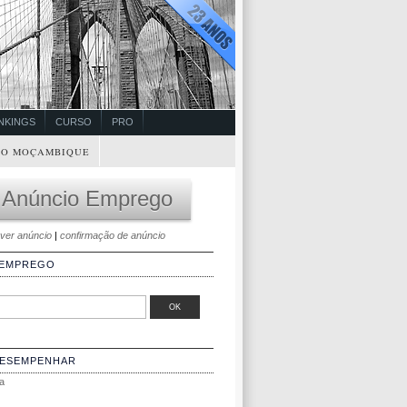
NKINGS
CURSO
PRO
O MOÇAMBIQUE
 Anúncio Emprego
ver anúncio
|
confirmação de anúncio
 EMPREGO
DESEMPENHAR
a