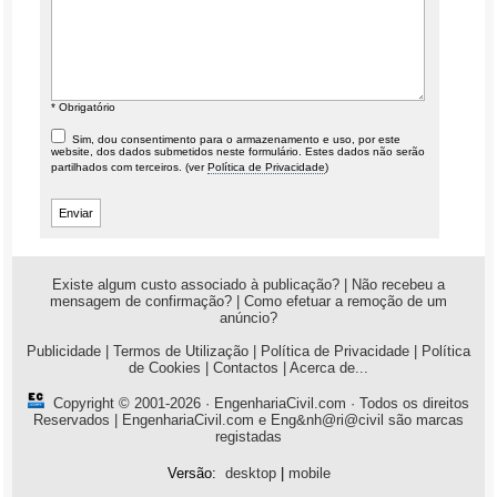
* Obrigatório
Sim, dou consentimento para o armazenamento e uso, por este
website, dos dados submetidos neste formulário. Estes dados não serão
partilhados com terceiros. (ver
Política de Privacidade
)
Existe algum custo associado à publicação?
|
Não recebeu a
mensagem de confirmação?
|
Como efetuar a remoção de um
anúncio?
Publicidade
|
Termos de Utilização
|
Política de Privacidade
|
Política
de Cookies
|
Contactos
|
Acerca de...
Copyright © 2001-2026 ·
EngenhariaCivil.com
· Todos os direitos
Reservados | EngenhariaCivil.com e Eng&nh@ri@civil são marcas
registadas
Versão:
desktop
|
mobile