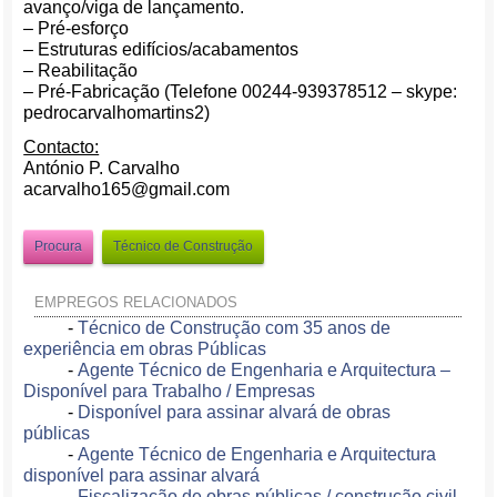
avanço/viga de lançamento.
– Pré-esforço
– Estruturas edifícios/acabamentos
– Reabilitação
– Pré-Fabricação (Telefone 00244-939378512 – skype:
pedrocarvalhomartins2)
Contacto:
António P. Carvalho
acarvalho165@gmail.com
Procura
Técnico de Construção
EMPREGOS RELACIONADOS
-
Técnico de Construção com 35 anos de
experiência em obras Públicas
-
Agente Técnico de Engenharia e Arquitectura –
Disponível para Trabalho / Empresas
-
Disponível para assinar alvará de obras
públicas
-
Agente Técnico de Engenharia e Arquitectura
disponível para assinar alvará
-
Fiscalização de obras públicas / construção civil