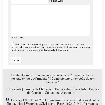
Página Web
* Obrigatório
Sim, dou consentimento para o armazenamento e uso, por este
website, dos dados submetidos neste formulário. Estes dados não serão
partilhados com terceiros. (ver
Política de Privacidade
)
Existe algum custo associado à publicação?
|
Não recebeu a
mensagem de confirmação?
|
Como efetuar a remoção de um
anúncio?
Publicidade
|
Termos de Utilização
|
Política de Privacidade
|
Política
de Cookies
|
Contactos
|
Acerca de...
Copyright © 2001-2026 ·
EngenhariaCivil.com
· Todos os direitos
Reservados | EngenhariaCivil.com e Eng&nh@ri@civil são marcas