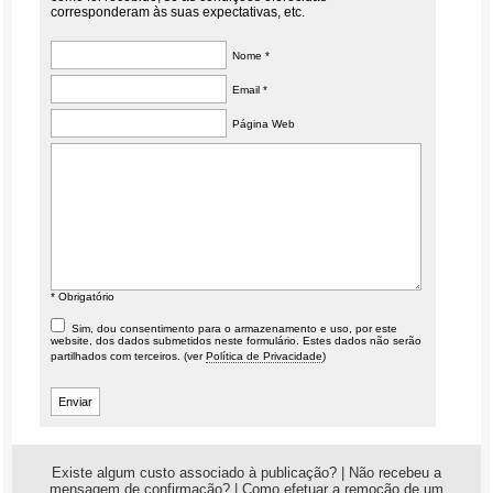
corresponderam às suas expectativas, etc.
Nome *
Email *
Página Web
* Obrigatório
Sim, dou consentimento para o armazenamento e uso, por este
website, dos dados submetidos neste formulário. Estes dados não serão
partilhados com terceiros. (ver
Política de Privacidade
)
Existe algum custo associado à publicação?
|
Não recebeu a
mensagem de confirmação?
|
Como efetuar a remoção de um