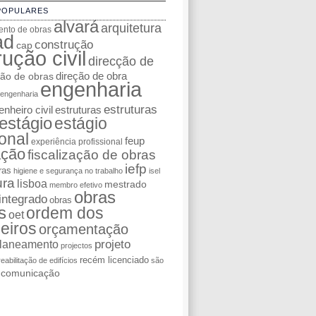
POPULARES
alvará
arquitetura
nto de obras
ad
construção
cap
ução civil
direcção de
ção de obras
direção de obra
engenharia
engenharia
estruturas
nheiro civil
estruturas
estágio
estágio
ional
feup
experiência profissional
ação
fiscalização de obras
iefp
ras
higiene e segurança no trabalho
isel
ura
lisboa
mestrado
membro efetivo
obras
integrado
obras
s
ordem dos
oet
eiros
orçamentação
laneamento
projeto
projectos
recém licenciado
reabilitação de edifícios
são
e comunicação