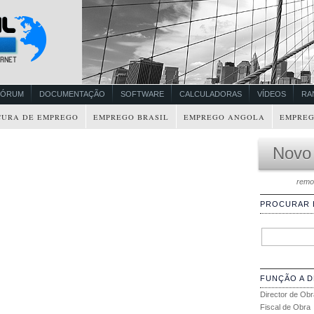
FÓRUM
DOCUMENTAÇÃO
SOFTWARE
CALCULADORAS
VÍDEOS
RA
CURA DE EMPREGO
EMPREGO BRASIL
EMPREGO ANGOLA
EMPREG
Novo
remo
PROCURAR
FUNÇÃO A 
Director de Obr
Fiscal de Obra