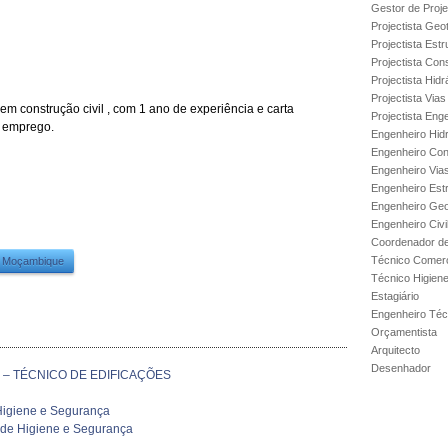
Gestor de Proje
Projectista Geo
Projectista Estr
Projectista Con
Projectista Hidr
Projectista Via
 construção civil , com 1 ano de experiência e carta
Projectista Enge
e emprego.
Engenheiro Hidr
Engenheiro Con
Engenheiro Via
Engenheiro Est
Engenheiro Geo
Engenheiro Civi
Coordenador de
Técnico Comerc
Moçambique
Técnico Higien
Estagiário
Engenheiro Técn
Orçamentista
Arquitecto
Desenhador
 – TÉCNICO DE EDIFICAÇÕES
Higiene e Segurança
r de Higiene e Segurança