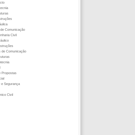
cto
tecnia
uturas
struções
áulica
s de Comunicação
nharia Civil
áulico
struções
s de Comunicação
ruturas
tecnia
l
 Propostas
ial
e e Segurança
ico Civil