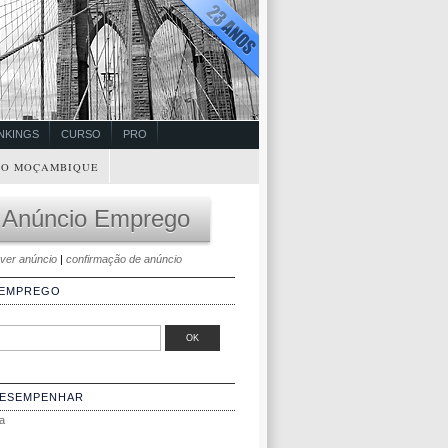
NKINGS
CURSO
PRO
O MOÇAMBIQUE
 Anúncio Emprego
ver anúncio
|
confirmação de anúncio
 EMPREGO
DESEMPENHAR
a