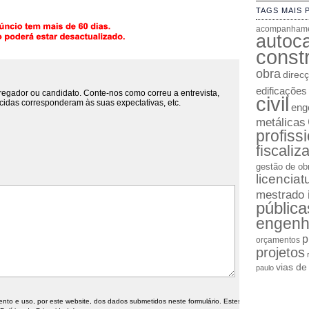
TAGS MAIS 
acompanhame
autoc
constr
obra
direc
edificações
regador ou candidato. Conte-nos como correu a entrevista,
civil
cidas corresponderam às suas expectativas, etc.
enge
metálicas
profiss
fiscaliz
gestão de ob
licenciat
mestrado 
pública
engenh
p
orçamentos
projetos
vias d
paulo
o e uso, por este website, dos dados submetidos neste formulário. Estes