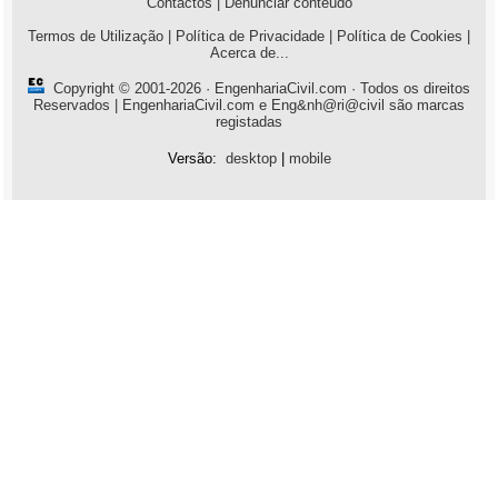
Contactos
|
Denunciar conteúdo
Termos de Utilização
|
Política de Privacidade
|
Política de Cookies
|
Acerca de...
Copyright © 2001-2026 ·
EngenhariaCivil.com
· Todos os direitos
Reservados | EngenhariaCivil.com e Eng&nh@ri@civil são marcas
registadas
Versão:
desktop
|
mobile