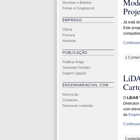
Mode
Revistas e Boletins
Proj
Feiras e Congressos
EMPREGO
Já está d
Este prog
Oferta
compatíve
Procura
Anunciar
Continuar 
PUBLICAÇÃO
1 Coment
Publicar Artigo
Submeter Ficheiro
Sugerir Ligação
LiDA
Cart
ENGENHARIACIVIL.COM
Acerca de...
O
LiDAR 
Contactos
Detection
Denunciar conteúdo
com eleva
da
Engenh
Continuar 
Comenta