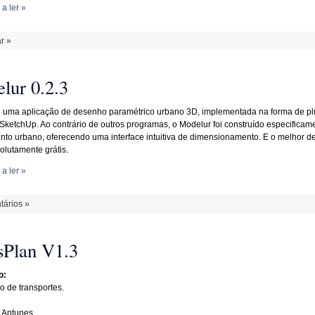
a ler »
r »
lur 0.2.3
 uma aplicação de desenho paramétrico urbano 3D, implementada na forma de pl
SketchUp. Ao contrário de outros programas, o Modelur foi construído especificam
to urbano, oferecendo uma interface intuitiva de dimensionamento. E o melhor de
olutamente grátis.
a ler »
ários »
sPlan V1.3
o:
 de transportes.
. Antunes