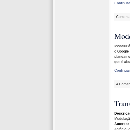
Continuar 
Comenta
Mode
Modelur é
o Google 
planeamen
que é abs
Continuar 
4 Coment
Tran
Descriçã
Modelação
Autores:
António P