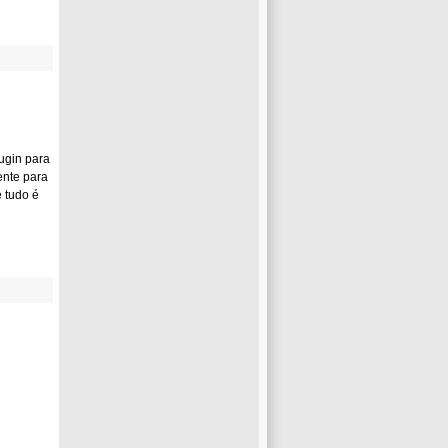
ugin para
ente para
 tudo é