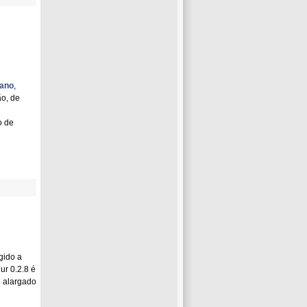
bano
,
ão, de
o de
gido a
ur 0.2.8 é
 alargado