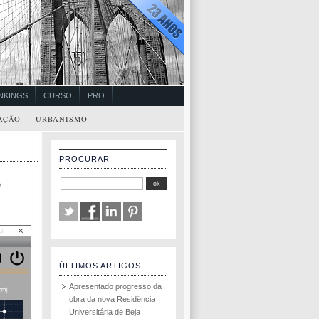
NKINGS
CURSO
PRO
AÇÃO
URBANISMO
PROCURAR
o
ÚLTIMOS ARTIGOS
Apresentado progresso da
obra da nova Residência
Universitária de Beja