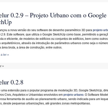
lur 0.2.9 – Projeto Urbano com o Google
chUp
nçou a nova versão do seu software de desenho paramétrico 3D para
projeto ur
.2.9. Este software, que utiliza o Google SketchUp como base, permitindo a geraç
da e eficiente, de modelos de edifícios ou conjuntos de edifícios, bem como outros
 arquitetónicos, através da introdução de parâmetros urbanos como seja o númer
 área bruta, a área de construção, entre outros.
a ler »
r »
lur 0.2.8
 uma extensão para o popular programa de modelação 3D, Google SketchUp, diri
os Civis, Arquitetos e Urbanistas envolvidos em
projeto urbano
. O Software Model
osa ferramenta de auxílio ao planeamento urbano, sendo indicada para um leque
os, desde pequenas urbanizações, até grandes zonas metropolitanas.