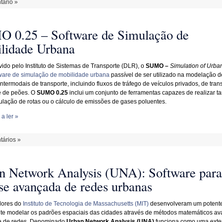
ário »
 0.25 – Software de Simulação de
lidade Urbana
ido pelo Instituto de Sistemas de Transporte (DLR), o
SUMO –
Simulation of Urban
ware de simulação de mobilidade urbana
passível de ser utilizado na modelação d
ntermodais de transporte, incluindo fluxos de tráfego de veículos privados, de tran
e de peões. O
SUMO 0.25
inclui um conjunto de ferramentas capazes de realizar ta
lação de rotas ou o cálculo de emissões de gases poluentes.
a ler »
ários »
n Network Analysis (UNA): Software para
ise avançada de redes urbanas
dores do
Instituto de Tecnologia de Massachusetts (MIT)
desenvolveram um potent
te modelar os padrões espaciais das cidades através de métodos matemáticos a
se de redes. Denominado
Urban Network Analysis (UNA)
funciona como uma ext