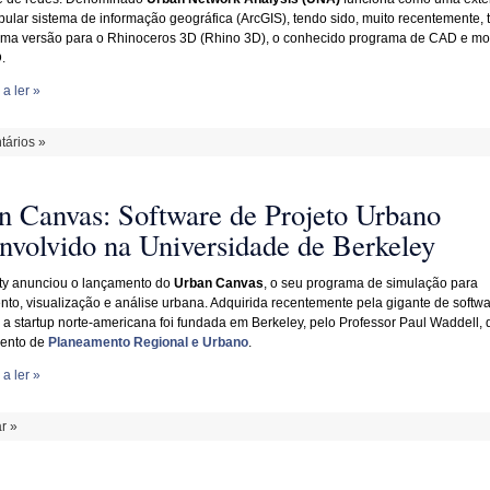
pular sistema de informação geográfica (ArcGIS), tendo sido, muito recentemente
ma versão para o Rhinoceros 3D (Rhino 3D), o conhecido programa de CAD e m
.
a ler »
ários »
n Canvas: Software de Projeto Urbano
nvolvido na Universidade de Berkeley
ity anunciou o lançamento do
Urban Canvas
, o seu programa de simulação para
to, visualização e análise urbana. Adquirida recentemente pela gigante de softw
 a startup norte-americana foi fundada em Berkeley, pelo Professor Paul Waddell, 
ento de
Planeamento Regional e Urbano
.
a ler »
r »