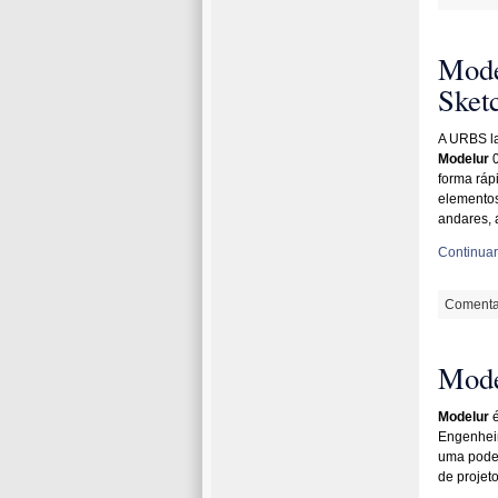
Mode
Sket
A URBS la
Modelur
0
forma rápi
elementos
andares, a
Continuar 
Comenta
Mode
Modelur
é
Engenheir
uma poder
de projet