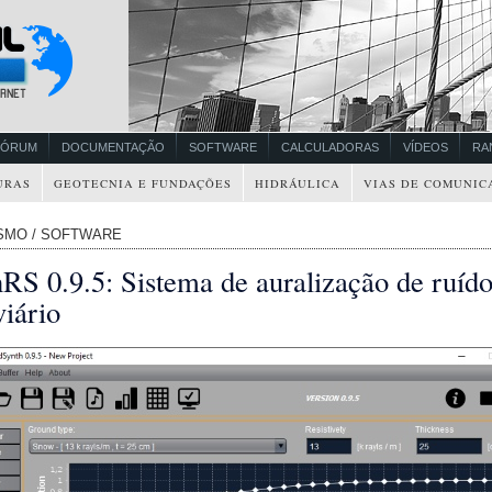
FÓRUM
DOCUMENTAÇÃO
SOFTWARE
CALCULADORAS
VÍDEOS
RA
URAS
GEOTECNIA E FUNDAÇÕES
HIDRÁULICA
VIAS DE COMUNIC
SMO / SOFTWARE
RS 0.9.5: Sistema de auralização de ruíd
iário