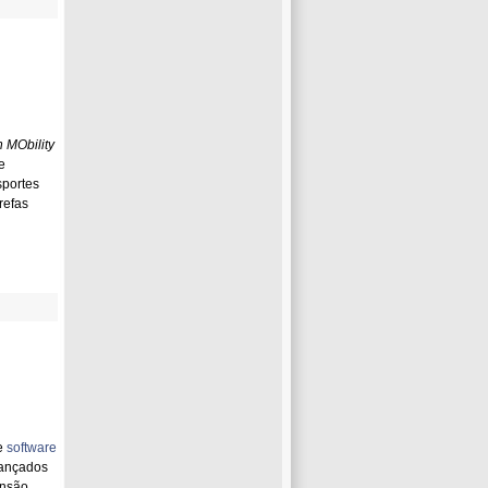
 MObility
e
sportes
refas
e
software
vançados
ensão