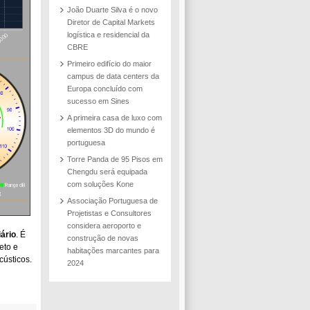
João Duarte Silva é o novo
Diretor de Capital Markets
logística e residencial da
CBRE
Primeiro edifício do maior
campus de data centers da
Europa concluído com
sucesso em Sines
A primeira casa de luxo com
elementos 3D do mundo é
portuguesa
Torre Panda de 95 Pisos em
Chengdu será equipada
com soluções Kone
Associação Portuguesa de
Projetistas e Consultores
considera aeroporto e
ário
. É
construção de novas
eto e
habitações marcantes para
cústicos.
2024