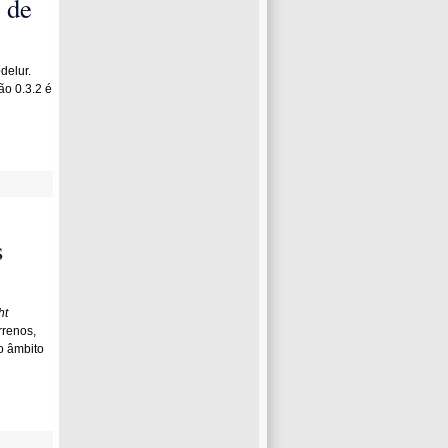
 de
delur.
ão 0.3.2 é
s
ht
rrenos,
o âmbito