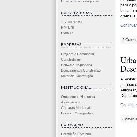
Urbanismo e Transportes
para o po
lançada u
CALCULADORAS
gráfica 3D
TIV200-92-89
Continuar 
HP48/49
Fx880P
2 Coment
EMPRESAS
Projecto e Consultoria
Urba
Construtoras
Software Engenharia
Dese
Equipamentos Construção
Materiais Construção
A Synthic
planeamen
INSTITUCIONAL
Autodesk,
Departam
Organismos Nacionais
Associações
Continuar 
Câmaras Municipais
Portos e Metropolitano
Comenta
FORMAÇÃO
Formação Contínua