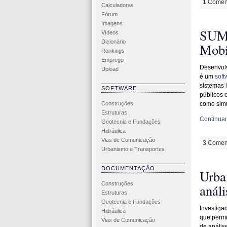
1 Coment
Calculadoras
Fórum
Imagens
SUMO
Vídeos
Dicionário
Mobi
Rankings
Emprego
Desenvolv
Upload
é um
soft
sistemas i
SOFTWARE
públicos 
Construções
como simu
Estruturas
Continuar 
Geotecnia e Fundações
Hidráulica
Vias de Comunicação
3 Coment
Urbanismo e Transportes
DOCUMENTAÇÃO
Urba
Construções
anál
Estruturas
Geotecnia e Fundações
Investiga
Hidráulica
que permi
Vias de Comunicação
de análi