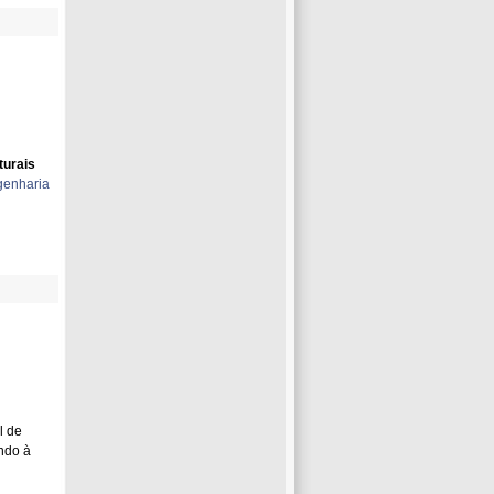
turais
enharia
l de
endo à