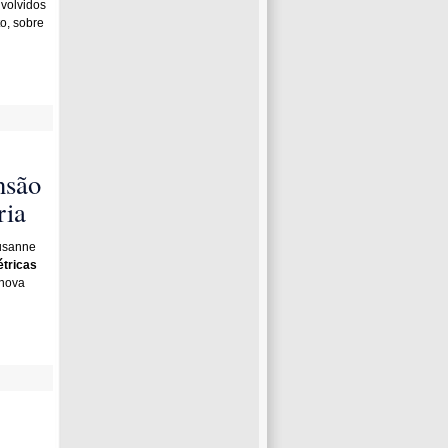
nvolvidos
o, sobre
nsão
ria
ausanne
étricas
 nova