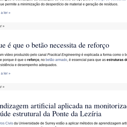
que permite a minimização do desperdício de material e geração de resíduos.
a ler »
r »
e é que o betão necessita de reforço
m vídeo produzido pelo canal
Practical Engineering
é explicada a forma como o b
e porque é que o
reforço
, no
betão armado
, é essencial para que as
estruturas d
esistência e desempenho adequados.
a ler »
r »
ndizagem artificial aplicada na monitoriz
úde estrutural da Ponte da Lezíria
os Civis
da Universidade de Surrey estão a aplicar métodos de aprendizagem artif