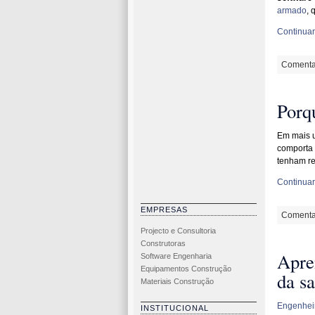
armado
, 
Continuar 
Comenta
Porqu
Em mais u
comporta 
tenham r
Continuar 
EMPRESAS
Comenta
Projecto e Consultoria
Construtoras
Apre
Software Engenharia
Equipamentos Construção
da sa
Materiais Construção
Engenheir
INSTITUCIONAL