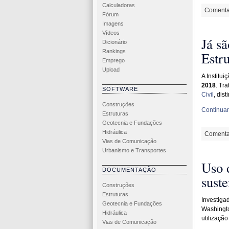
Calculadoras
Comenta
Fórum
Imagens
Vídeos
Já sã
Dicionário
Rankings
Estr
Emprego
Upload
A Institui
2018
. Tr
SOFTWARE
Civil
, dis
Construções
Continuar 
Estruturas
Geotecnia e Fundações
Hidráulica
Comenta
Vias de Comunicação
Urbanismo e Transportes
Uso d
DOCUMENTAÇÃO
suste
Construções
Estruturas
Investiga
Geotecnia e Fundações
Washingt
Hidráulica
utilizaçã
Vias de Comunicação