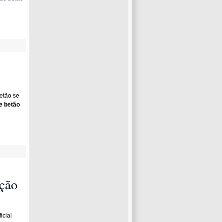
etão se
e betão
ação
icial