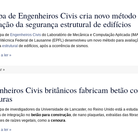
pa de Engenheiros Civis cria novo método
ação da segurança estrutural de edifícios
pa de
Engenheiros Civis
do Laboratório de Mecânica e Computação Aplicada (IM
litécnica Federal de Lausanne (EPFL) desenvolveu um novo método para avaliaç
a
estrutural
de edifícios, após a ocorrência de sismos.
a ler »
r »
nheiros Civis britânicos fabricam betão c
uras
a de investigadores da Universidade de Lancaster, no Reino Unido está a estuda
 de integração no
betão para construção
, de nano plaquetas, extraídas das fibra
ntes de raízes vegetais, como a
cenoura
.
a ler »