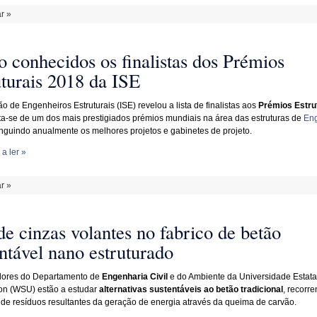
r »
o conhecidos os finalistas dos Prémios
uturais 2018 da ISE
ção de Engenheiros Estruturais (ISE) revelou a lista de finalistas aos
Prémios Estru
ata-se de um dos mais prestigiados prémios mundiais na área das estruturas de
Eng
tinguindo anualmente os melhores projetos e gabinetes de projeto.
a ler »
r »
e cinzas volantes no fabrico de betão
ntável nano estruturado
dores do Departamento de
Engenharia Civil
e do Ambiente da Universidade Estata
on (WSU) estão a estudar
alternativas sustentáveis ao betão tradicional
, recorr
o de resíduos resultantes da geração de energia através da queima de carvão.