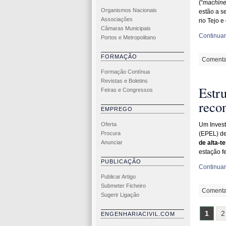
(“
machine
Organismos Nacionais
estão a s
Associações
rio Tejo e 
Câmaras Municipais
Continuar 
Portos e Metropolitano
FORMAÇÃO
Comenta
Formação Contínua
Revistas e Boletins
Estru
Feiras e Congressos
recon
EMPREGO
Oferta
Um Inves
Procura
(EPEL) de
Anunciar
de alta-t
estação f
PUBLICAÇÃO
Continuar 
Publicar Artigo
Submeter Ficheiro
Comenta
Sugerir Ligação
1
2
ENGENHARIACIVIL.COM