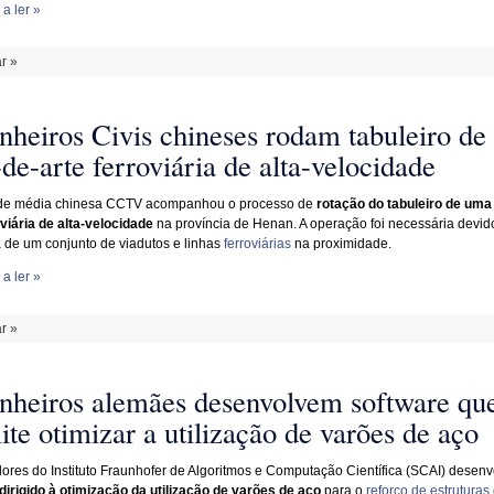
a ler »
r »
nheiros Civis chineses rodam tabuleiro de
de-arte ferroviária de alta-velocidade
 de média chinesa CCTV acompanhou o processo de
rotação do tabuleiro de uma
oviária de alta-velocidade
na província de Henan. A operação foi necessária devid
a de um conjunto de viadutos e linhas
ferroviárias
na proximidade.
a ler »
r »
nheiros alemães desenvolvem software qu
te otimizar a utilização de varões de aço
dores do Instituto Fraunhofer de Algoritmos e Computação Científica (SCAI) desen
dirigido à otimização da utilização de varões de aço
para o
reforço de estruturas