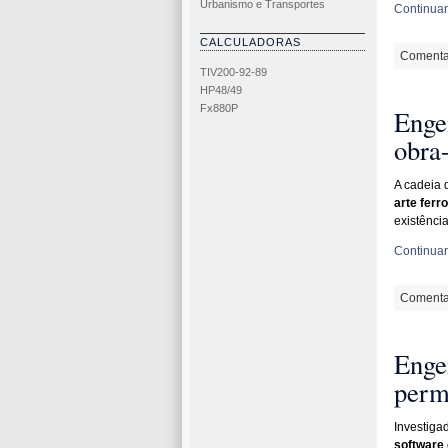
Urbanismo e Transportes
Continuar 
CALCULADORAS
Comenta
TIV200-92-89
HP48/49
Fx880P
Enge
obra-
A cadeia
arte ferr
existênci
Continuar 
Comenta
Enge
permi
Investiga
software 