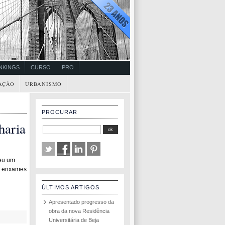
NKINGS
CURSO
PRO
AÇÃO
URBANISMO
PROCURAR
haria
veu um
do enxames
ÚLTIMOS ARTIGOS
Apresentado progresso da
obra da nova Residência
Universitária de Beja