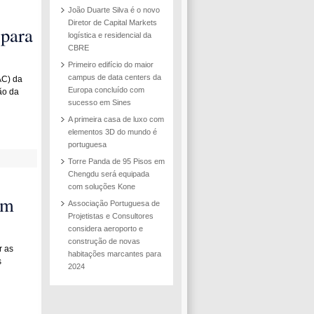
João Duarte Silva é o novo
Diretor de Capital Markets
 para
logística e residencial da
CBRE
Primeiro edifício do maior
campus de data centers da
AC) da
Europa concluído com
ão da
sucesso em Sines
A primeira casa de luxo com
elementos 3D do mundo é
portuguesa
Torre Panda de 95 Pisos em
Chengdu será equipada
com soluções Kone
om
Associação Portuguesa de
Projetistas e Consultores
considera aeroporto e
construção de novas
r as
habitações marcantes para
s
2024