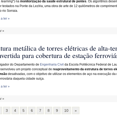
 learning
“) na
monitorização da saúde estrutural de pontes
. Os algoritmos dese
er testados na Ponte da Lezíria, uma obra de arte de 12 quilómetros de compriment
o rio Sorraia.
a ler »
r »
tura metálica de torres elétricas de alta-te
vertida para cobertura de estação ferroviá
tigador do Departamento de
Engenharia Civil
da Escola Politécnica Federal de L
senvolveu um projeto conceptual de
reaproveitamento da estrutura de torres el
ensão
desativadas, com o objetivo de utilizar os elementos de aço na execução da
erroviária daquela cidade suíça.
a ler »
r »
3
4
5
6
7
8
9
10
»