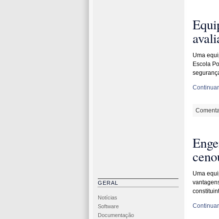
Equi
avali
Uma equi
Escola Po
seguranç
Continuar 
Comenta
Enge
ceno
Uma equip
vantagens
GERAL
constitui
Notícias
Continuar 
Software
Documentação