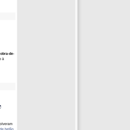
 obra-de-
o à
e
volveram
 de betão