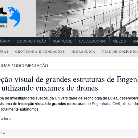
FÓRUM
DOCUMENTAÇÃO
SOFTWARE
CALCULADORAS
VÍDEOS
RA
URAS
GEOTECNIA E FUNDAÇÕES
HIDRÁULICA
VIAS DE COMUNIC
URAS / DOCUMENTAÇÃO
ção visual de grandes estruturas de Engen
l utilizando enxames de drones
a de investigadores suecos, da Universidade de Tecnologia de Lulea, desenvol
sistema de
inspeção visual de grandes estruturas
de
Engenharia Civil
, utilizan
s
totalmente autónomos.
a ler »
r »