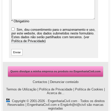
* Obrigatório
Sim, dou consentimento para o armazenamento e uso,
por este website, dos dados submetidos neste formulário.
Estes dados não serão partilhados com terceiros. (ver
Política de Privacidade
)
Quero divulgar a minha empresa ou produto no EngenhariaCivil.com
Contactos
|
Denunciar conteúdo
Termos de Utilização
|
Política de Privacidade
|
Política de Cookies
|
Acerca de...
Copyright © 2001-2026 ·
EngenhariaCivil.com
· Todos os direitos
Reservados | EngenhariaCivil.com e Eng&nh@ri@civil são marcas
registadas