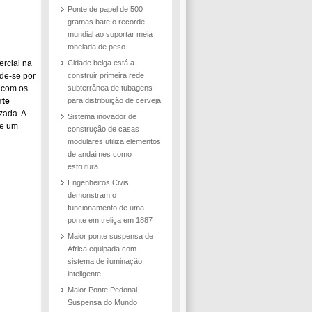
Ponte de papel de 500
gramas bate o recorde
mundial ao suportar meia
tonelada de peso
rcial na
Cidade belga está a
de-se por
construir primeira rede
o com os
subterrânea de tubagens
rte
para distribuição de cerveja
zada. A
Sistema inovador de
de um
construção de casas
modulares utiliza elementos
de andaimes como
estrutura
Engenheiros Civis
demonstram o
funcionamento de uma
ponte em treliça em 1887
Maior ponte suspensa de
África equipada com
sistema de iluminação
inteligente
Maior Ponte Pedonal
Suspensa do Mundo