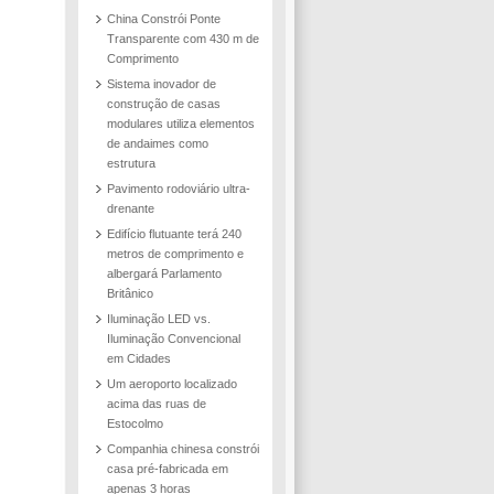
China Constrói Ponte
Transparente com 430 m de
Comprimento
Sistema inovador de
construção de casas
modulares utiliza elementos
de andaimes como
estrutura
Pavimento rodoviário ultra-
drenante
Edifício flutuante terá 240
metros de comprimento e
albergará Parlamento
Britânico
Iluminação LED vs.
Iluminação Convencional
em Cidades
Um aeroporto localizado
acima das ruas de
Estocolmo
Companhia chinesa constrói
casa pré-fabricada em
apenas 3 horas