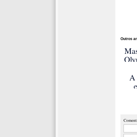
Outros ar
Mas
Oly
de
A 
e
al
mo
Coment