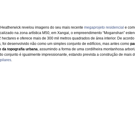
 Heatherwick revelou imagens do seu mais recente
megaprojeto residencial
e come
calizado na zona artística M50, em Xangai, o empreendimento “Moganshan” esten
2 hectares e oferece mais de 300 mil metros quadrados de área interior. De acord
as, foi desenvolvido não como um simples conjunto de edifícios, mas antes como
pa
e da topografia urbana
, assumindo a forma de uma cordilheira montanhosa arbori
 do conjunto é igualmente impressionante, estando prevista a construção de mais 
pilares
.