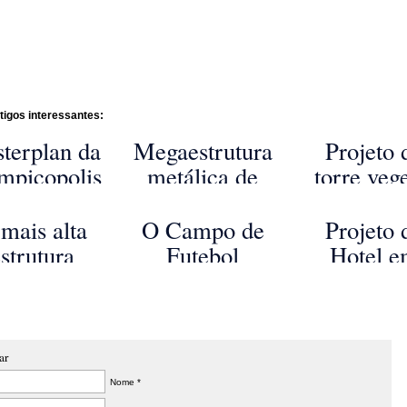
tigos interessantes:
terplan da
Megaestrutura
Projeto 
mpicopolis
metálica de
torre vege
 Londres
360 metros de
Occitân
altura projetada
mais alta
O Campo de
Projeto 
para Nova
strutura
Futebol
Hotel 
Iorque
guma vez
Inclinado do
Maca
vida pelo
Gabinete
homem
Dinamarquês
BIG
ar
Nome *