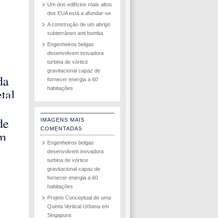
Um dos edifícios mais altos
dos EUA está a afundar-se
A construção de um abrigo
subterrâneo anti bomba
Engenheiros belgas
desenvolvem inovadora
turbina de vórtice
gravitacional capaz de
da
fornecer energia a 60
habitações
tal
ia
de
IMAGENS MAIS
COMENTADAS
em
Engenheiros belgas
u
desenvolvem inovadora
turbina de vórtice
gravitacional capaz de
fornecer energia a 60
habitações
Projeto Conceptual de uma
Quinta Vertical Urbana em
Singapura