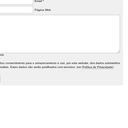
Email *
Página Web
ório
ou consentimento para o armazenamento e uso, por este website, dos dados submetidos
mulário. Estes dados não serão partilhados com terceiros. (ver
Política de Privacidade
)