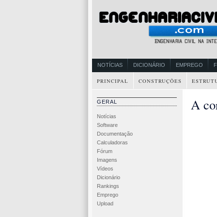
NOTÍCIAS
DICIONÁRIO
EMPREGO
PRINCIPAL
CONSTRUÇÕES
ESTRUT
A co
GERAL
Notícias
Software
Documentação
Calculadoras
Fórum
Imagens
Vídeos
Dicionário
Rankings
Emprego
Upload