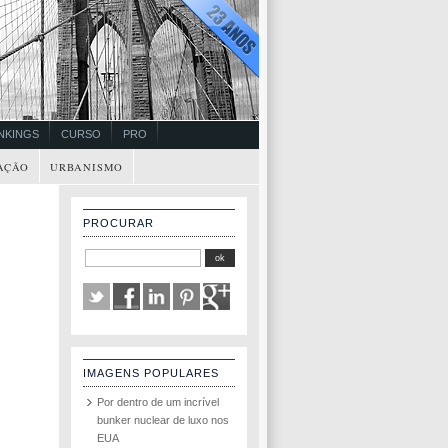
NKINGS
CURSO
PRO
AÇÃO
URBANISMO
PROCURAR
IMAGENS POPULARES
Por dentro de um incrível
bunker nuclear de luxo nos
EUA