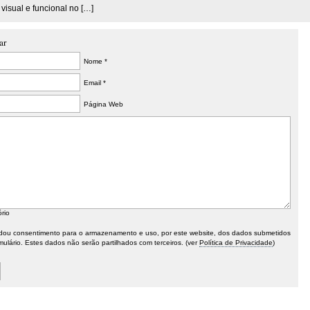
visual e funcional no […]
ar
Nome *
Email *
Página Web
ório
ou consentimento para o armazenamento e uso, por este website, dos dados submetidos
mulário. Estes dados não serão partilhados com terceiros. (ver
Política de Privacidade
)