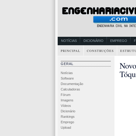
NOTÍCIAS
DICIONÁRIO
EMPREGO
PRINCIPAL
CONSTRUÇÕES
ESTRUT
Novo
GERAL
Tóqu
Notícias
Software
Documentação
Calculadoras
Fórum
Imagens
Vídeos
Dicionário
Rankings
Emprego
Upload