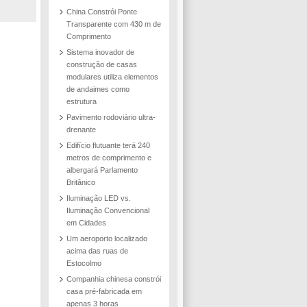
China Constrói Ponte
Transparente com 430 m de
Comprimento
Sistema inovador de
construção de casas
modulares utiliza elementos
de andaimes como
estrutura
Pavimento rodoviário ultra-
drenante
Edifício flutuante terá 240
metros de comprimento e
albergará Parlamento
Britânico
Iluminação LED vs.
Iluminação Convencional
em Cidades
Um aeroporto localizado
acima das ruas de
Estocolmo
Companhia chinesa constrói
casa pré-fabricada em
apenas 3 horas