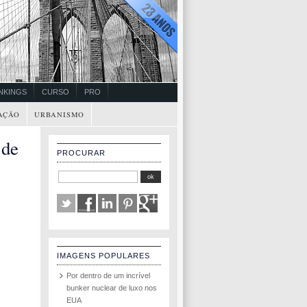
NKINGS
CURSO
PRO
AÇÃO
URBANISMO
 de
PROCURAR
IMAGENS POPULARES
Por dentro de um incrível
bunker nuclear de luxo nos
EUA