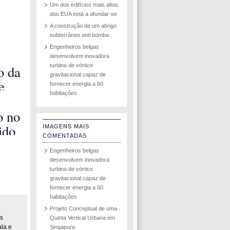
Um dos edifícios mais altos
dos EUA está a afundar-se
A construção de um abrigo
subterrâneo anti bomba
Engenheiros belgas
desenvolvem inovadora
turbina de vórtice
o da
gravitacional capaz de
e
fornecer energia a 60
habitações
rsk
0
o no
de
ido
IMAGENS MAIS
COMENTADAS
com
Engenheiros belgas
 de
desenvolvem inovadora
e
turbina de vórtice
gravitacional capaz de
fornecer energia a 60
habitações
Projeto Conceptual de uma
s
Quinta Vertical Urbana em
ala e
Singapura