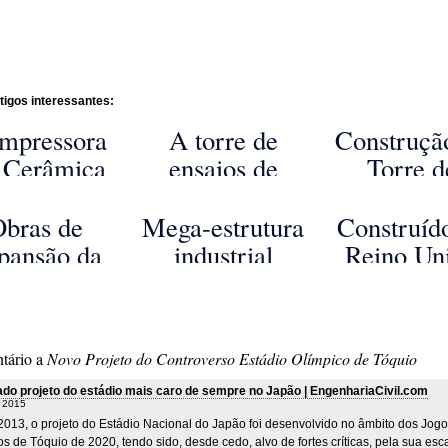
tigos interessantes:
mpressora
A torre de
Construçã
 Cerâmica
ensaios de
Torre d
Habitações
elevadores de
Krasnoya
o Projeto
alta-velocidade
com 20
bras de
Mega-estrutura
Construíd
liano WASP
da
Metros 
pansão da
industrial
Reino Un
ThyssenKrupp
Altura
Maior
tratará resíduos
edifício 
squita do
da gigantesca
maior vão
Mundo
ilha de plástico
sempr
tário a
Novo Projeto do Controverso Estádio Olímpico de Tóquio
do Pacífico
do projeto do estádio mais caro de sempre no Japão | EngenhariaCivil.com
, 2015
2013, o projeto do Estádio Nacional do Japão foi desenvolvido no âmbito dos Jogo
s de Tóquio de 2020, tendo sido, desde cedo, alvo de fortes críticas, pela sua esc