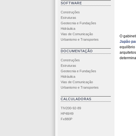
SOFTWARE
Construções
Estruturas
Geotecnia e Fundações
Hidráulica
Vias de Comunicação
O gabinet
Urbanismo e Transportes
Japão pa
equilíbri
DOCUMENTAÇÃO
arquiteto
determina
Construções
Estruturas
Geotecnia e Fundações
Hidráulica
Vias de Comunicação
Urbanismo e Transportes
CALCULADORAS
TIV200-92-89
HP48/49
Fx880P