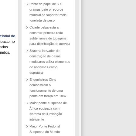
Ponte de papel de 500
gramas bate o recorde
mundial ao suportar meia
tonelada de peso
Cidade belga está a
construir primeira rede
cional do
subterrânea de tubagens
mpacto no
para distribuição de cerveja
cados
Sistema inovador de
undos,
construção de casas
modulares utiliza elementos
de andaimes como
estrutura
Engenheiros Civis
demonstram o
funcionamento de uma
ponte em treliça em 1887
Maior ponte suspensa de
África equipada com
sistema de iluminação
inteligente
Maior Ponte Pedonal
Suspensa do Mundo