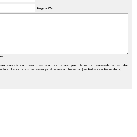
Página Web
ório
ou consentimento para o armazenamento e uso, por este website, dos dados submetidos
mulário. Estes dados não serão partilhados com terceiros. (ver
Política de Privacidade
)