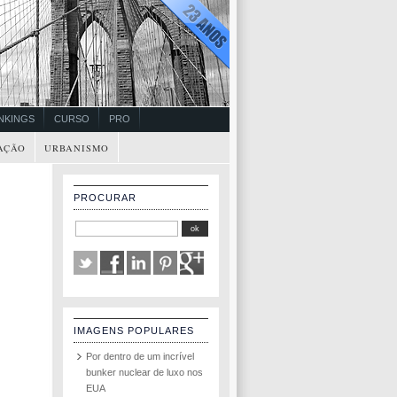
NKINGS
CURSO
PRO
AÇÃO
URBANISMO
PROCURAR
IMAGENS POPULARES
Por dentro de um incrível
bunker nuclear de luxo nos
EUA