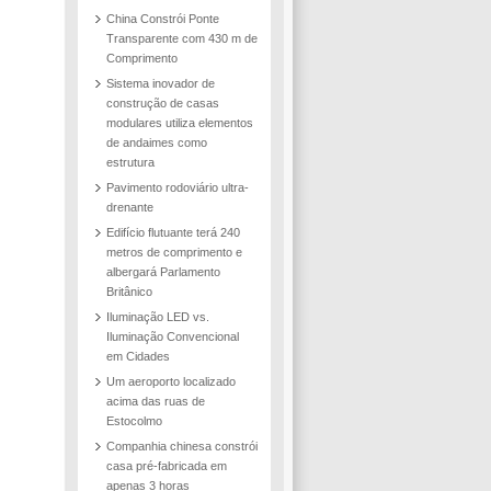
China Constrói Ponte
Transparente com 430 m de
Comprimento
Sistema inovador de
construção de casas
modulares utiliza elementos
de andaimes como
estrutura
Pavimento rodoviário ultra-
drenante
Edifício flutuante terá 240
metros de comprimento e
albergará Parlamento
Britânico
Iluminação LED vs.
Iluminação Convencional
em Cidades
Um aeroporto localizado
acima das ruas de
Estocolmo
Companhia chinesa constrói
casa pré-fabricada em
apenas 3 horas