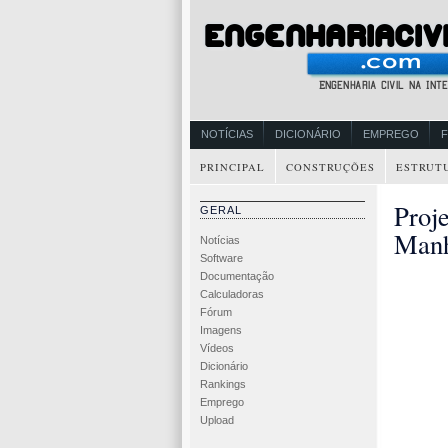
NOTÍCIAS
DICIONÁRIO
EMPREGO
PRINCIPAL
CONSTRUÇÕES
ESTRUT
Proj
GERAL
Manh
Notícias
Software
Documentação
Calculadoras
Fórum
Imagens
Vídeos
Dicionário
Rankings
Emprego
Upload