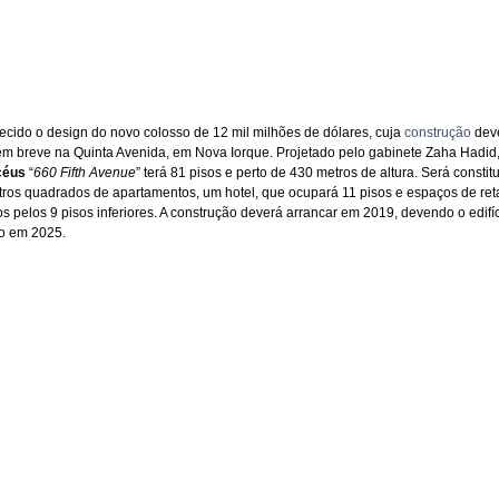
ecido o design do novo colosso de 12 mil milhões de dólares, cuja
construção
dev
em breve na Quinta Avenida, em Nova Iorque. Projetado pelo gabinete Zaha Hadid
céus
“
660 Fifth Avenue
” terá 81 pisos e perto de 430 metros de altura. Será constit
tros quadrados de apartamentos, um hotel, que ocupará 11 pisos e espaços de ret
os pelos 9 pisos inferiores. A construção deverá arrancar em 2019, devendo o edifíc
o em 2025.