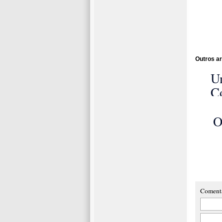
Outros ar
U
C
com
O
Pri
met
do d
Coment