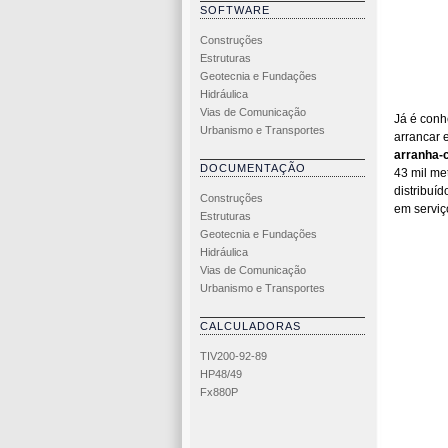
SOFTWARE
Construções
Estruturas
Geotecnia e Fundações
Hidráulica
Vias de Comunicação
Já é conh
Urbanismo e Transportes
arrancar 
arranha-
DOCUMENTAÇÃO
43 mil me
distribuíd
Construções
em serviç
Estruturas
Geotecnia e Fundações
Hidráulica
Vias de Comunicação
Urbanismo e Transportes
CALCULADORAS
TIV200-92-89
HP48/49
Fx880P