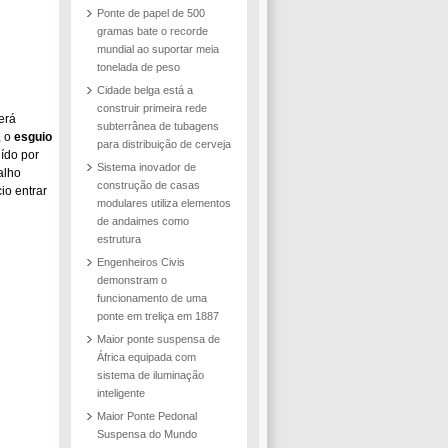
Ponte de papel de 500
gramas bate o recorde
mundial ao suportar meia
tonelada de peso
Cidade belga está a
construir primeira rede
erá
subterrânea de tubagens
, o
esguio
para distribuição de cerveja
uído por
Sistema inovador de
alho
construção de casas
io entrar
modulares utiliza elementos
de andaimes como
estrutura
Engenheiros Civis
demonstram o
funcionamento de uma
ponte em treliça em 1887
Maior ponte suspensa de
África equipada com
sistema de iluminação
inteligente
Maior Ponte Pedonal
Suspensa do Mundo