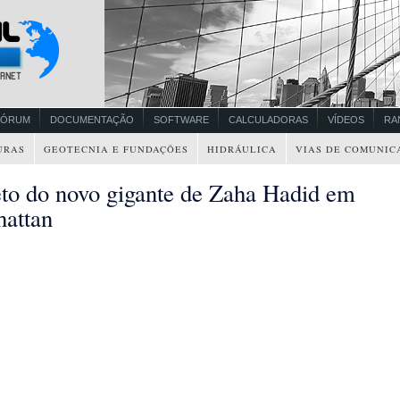
FÓRUM
DOCUMENTAÇÃO
SOFTWARE
CALCULADORAS
VÍDEOS
RA
URAS
GEOTECNIA E FUNDAÇÕES
HIDRÁULICA
VIAS DE COMUNIC
eto do novo gigante de Zaha Hadid em
attan