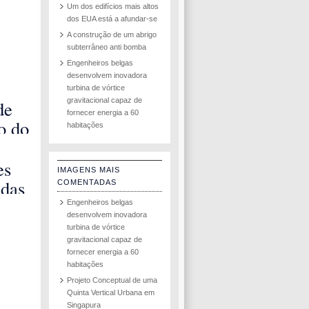
Um dos edifícios mais altos
dos EUA está a afundar-se
A construção de um abrigo
subterrâneo anti bomba
Engenheiros belgas
desenvolvem inovadora
turbina de vórtice
gravitacional capaz de
de
fornecer energia a 60
ão do
habitações
e
a em
es
IMAGENS MAIS
al
adas
COMENTADAS
hen
Engenheiros belgas
desenvolvem inovadora
turbina de vórtice
gravitacional capaz de
fornecer energia a 60
habitações
Projeto Conceptual de uma
Quinta Vertical Urbana em
Singapura